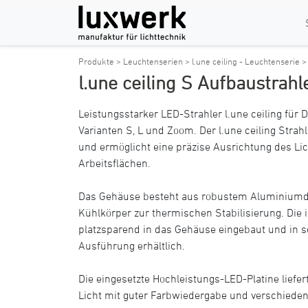
Produkte >
Leuchtenserien >
l.une ceiling - Leuchtenserie 
l.une ceiling S Aufbaustrahl
Leistungsstarker LED-Strahler l.une ceiling f
Varianten S, L und Zoom. Der l.une ceiling Strah
und ermöglicht eine präzise Ausrichtung des Lic
Arbeitsflächen.
Das Gehäuse besteht aus robustem Aluminiumdr
Kühlkörper zur thermischen Stabilisierung. Die in
platzsparend in das Gehäuse eingebaut und in s
Ausführung erhältlich.
Die eingesetzte Hochleistungs-LED-Platine liefe
Licht mit guter Farbwiedergabe und verschiede