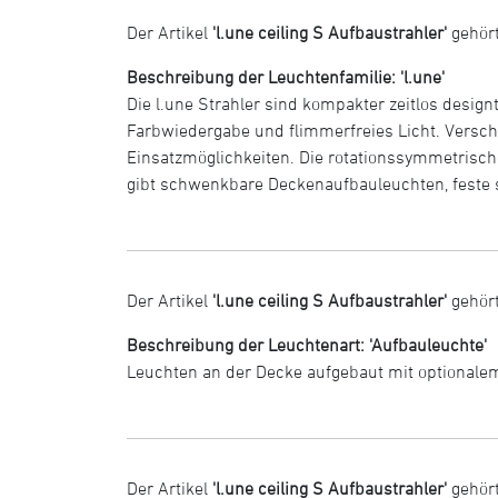
Der Artikel
'l.une ceiling S Aufbaustrahler'
gehört
Beschreibung der Leuchtenfamilie: 'l.une'
Die l.une Strahler sind kompakter zeitlos designt
Farbwiedergabe und flimmerfreies Licht. Versch
Einsatzmöglichkeiten. Die rotationssymmetrisch
gibt schwenkbare Deckenaufbauleuchten, feste s
Der Artikel
'l.une ceiling S Aufbaustrahler'
gehört
Beschreibung der Leuchtenart: 'Aufbauleuchte'
Leuchten an der Decke aufgebaut mit optional
Der Artikel
'l.une ceiling S Aufbaustrahler'
gehör