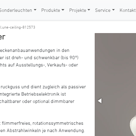
Sonderleuchten
Produkte
Projekte
Service
Kontakt
>
l.une-ceiling-812573
er
ür Deckenanbauanwendungen in den
ler ist dreh- und schwenkbar (bis 90°)
hts auf Ausstellungs-, Verkaufs- oder
uckguss und dient zugleich als passiver
tegrierte Betriebselektronik ist
chaltbarer oder optional dimmbarer
rt flimmerfreies, rotationssymmetrisches
nen Abstrahlwinkeln je nach Anwendung.