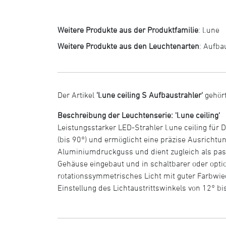
Weitere Produkte aus der Produktfamilie
:
l.une
Weitere Produkte aus den Leuchtenarten
:
Aufba
Der Artikel
'l.une ceiling S Aufbaustrahler'
gehört
Beschreibung der Leuchtenserie: 'l.une ceiling'
Leistungsstarker LED-Strahler l.une ceiling fü
(bis 90°) und ermöglicht eine präzise Ausrichtu
Aluminiumdruckguss und dient zugleich als passi
Gehäuse eingebaut und in schaltbarer oder optio
rotationssymmetrisches Licht mit guter Farbwi
Einstellung des Lichtaustrittswinkels von 12° bi