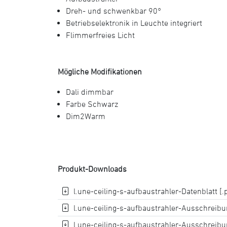
Dreh- und schwenkbar 90°
Betriebselektronik in Leuchte integriert
Flimmerfreies Licht
Mögliche Modifikationen
Dali dimmbar
Farbe Schwarz
Dim2Warm
Produkt-Downloads
l.une-ceiling-s-aufbaustrahler-Datenblatt [.
l.une-ceiling-s-aufbaustrahler-Ausschreibun
l.une-ceiling-s-aufbaustrahler-Ausschreibun