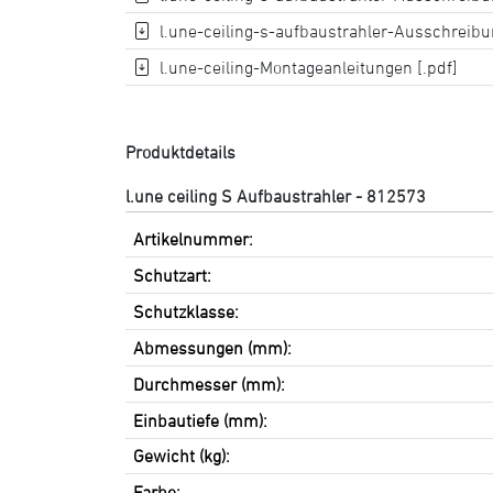
l.une-ceiling-s-aufbaustrahler-Ausschreibun
l.une-ceiling-Montageanleitungen [.pdf]
Produktdetails
l.une ceiling S Aufbaustrahler - 812573
Artikelnummer:
Schutzart:
Schutzklasse:
Abmessungen (mm):
Durchmesser (mm):
Einbautiefe (mm):
Gewicht (kg):
Farbe: