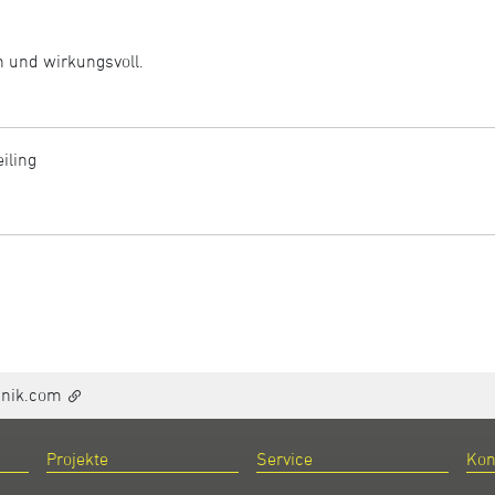
h und wirkungsvoll.
eiling
hnik.com
Projekte
Service
Kon