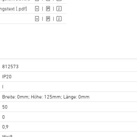
gstext [.pdf]
|
|
|
|
812573
IP20
I
Breite: 0mm; Höhe: 125mm; Länge: 0mm
50
0
0,9
Weiß