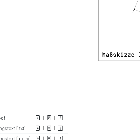
pdf]
|
|
gstext [.txt]
|
|
gstext [.docx]
|
|