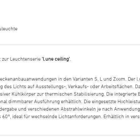
uleuchte
 zur Leuchtenserie
'l.une ceiling'
.
r Deckenanbauanwendungen in den Varianten S, L und Zoom. Der l.
ng des Lichts auf Ausstellungs-, Verkaufs- oder Arbeitsflächen.
ver Kühlkörper zur thermischen Stabilisierung. Die integrierte B
nal dimmbarer Ausführung erhältlich. Die eingesetzte Hochleistun
edergabe und verschiedenen Abstrahlwinkeln je nach Anwendung. 
s 60°, ideal für wechselnde Lichtanforderungen. Erhältlich in ver