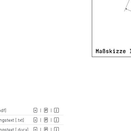
pdf]
|
|
gstext [.txt]
|
|
gstext [.docx]
|
|