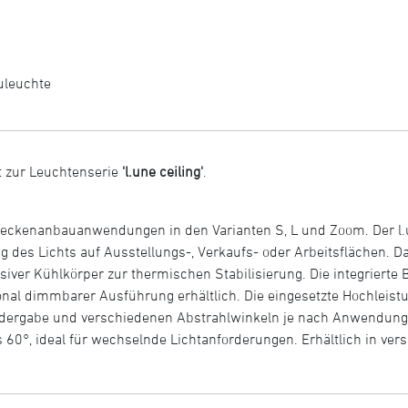
uleuchte
 zur Leuchtenserie
'l.une ceiling'
.
r Deckenanbauanwendungen in den Varianten S, L und Zoom. Der l.
ng des Lichts auf Ausstellungs-, Verkaufs- oder Arbeitsflächen.
ver Kühlkörper zur thermischen Stabilisierung. Die integrierte B
nal dimmbarer Ausführung erhältlich. Die eingesetzte Hochleistun
edergabe und verschiedenen Abstrahlwinkeln je nach Anwendung. 
s 60°, ideal für wechselnde Lichtanforderungen. Erhältlich in ver