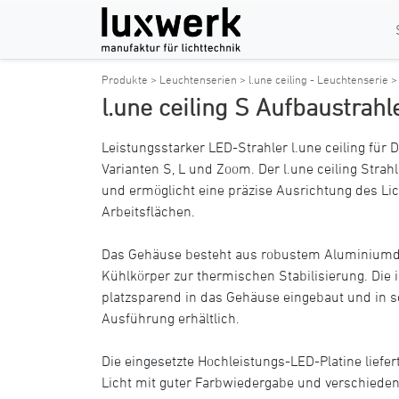
Produkte >
Leuchtenserien >
l.une ceiling - Leuchtenserie 
l.une ceiling S Aufbaustrahl
Leistungsstarker LED-Strahler l.une ceiling f
Varianten S, L und Zoom. Der l.une ceiling Strah
und ermöglicht eine präzise Ausrichtung des Lic
Arbeitsflächen.
Das Gehäuse besteht aus robustem Aluminiumdr
Kühlkörper zur thermischen Stabilisierung. Die in
platzsparend in das Gehäuse eingebaut und in s
Ausführung erhältlich.
Die eingesetzte Hochleistungs-LED-Platine liefe
Licht mit guter Farbwiedergabe und verschiede