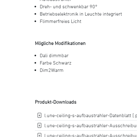
Dreh- und schwenkbar 90°
Betriebselektronik in Leuchte integriert
Flimmerfreies Licht
Mögliche Modifikationen
Dali dimmbar
Farbe Schwarz
Dim2Warm
Produkt-Downloads
l.une-ceiling-s-aufbaustrahler-Datenblatt [.
l.une-ceiling-s-aufbaustrahler-Ausschreibun
l.une-ceiling-s-aufbaustrahler-Ausschreibun