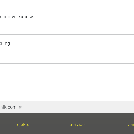
h und wirkungsvoll.
eiling
hnik.com
Projekte
Service
Kon