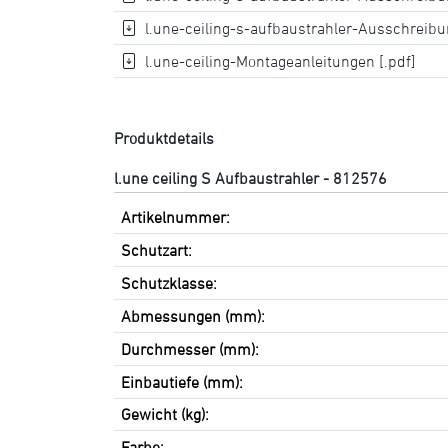
l.une-ceiling-s-aufbaustrahler-Ausschreibun
l.une-ceiling-Montageanleitungen [.pdf]
Produktdetails
l.une ceiling S Aufbaustrahler - 812576
Artikelnummer:
Schutzart:
Schutzklasse:
Abmessungen (mm):
Durchmesser (mm):
Einbautiefe (mm):
Gewicht (kg):
Farbe: