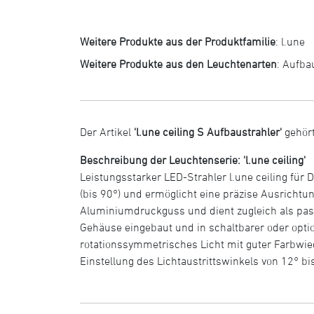
Weitere Produkte aus der Produktfamilie
:
l.une
Weitere Produkte aus den Leuchtenarten
:
Aufba
Der Artikel
'l.une ceiling S Aufbaustrahler'
gehört
Beschreibung der Leuchtenserie: 'l.une ceiling'
Leistungsstarker LED-Strahler l.une ceiling fü
(bis 90°) und ermöglicht eine präzise Ausrichtu
Aluminiumdruckguss und dient zugleich als passi
Gehäuse eingebaut und in schaltbarer oder optio
rotationssymmetrisches Licht mit guter Farbwi
Einstellung des Lichtaustrittswinkels von 12° bi