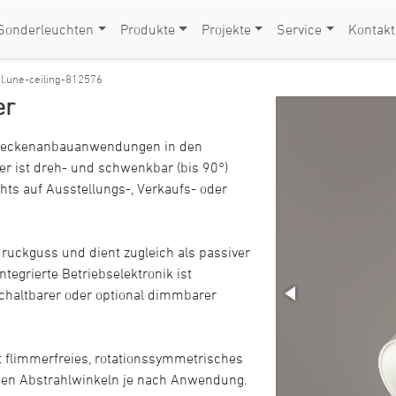
Sonderleuchten
Produkte
Projekte
Service
Kontakt
>
l.une-ceiling-812576
er
ür Deckenanbauanwendungen in den
ler ist dreh- und schwenkbar (bis 90°)
hts auf Ausstellungs-, Verkaufs- oder
uckguss und dient zugleich als passiver
tegrierte Betriebselektronik ist
chaltbarer oder optional dimmbarer
rt flimmerfreies, rotationssymmetrisches
nen Abstrahlwinkeln je nach Anwendung.