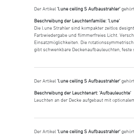
Der Artikel
'l.une ceiling S Aufbaustrahler'
gehört
Beschreibung der Leuchtenfamilie: 'l.une'
Die l.une Strahler sind kompakter zeitlos designt
Farbwiedergabe und flimmerfreies Licht. Versch
Einsatzmöglichkeiten. Die rotationssymmetrisch
gibt schwenkbare Deckenaufbauleuchten, feste s
Der Artikel
'l.une ceiling S Aufbaustrahler'
gehört
Beschreibung der Leuchtenart: 'Aufbauleuchte'
Leuchten an der Decke aufgebaut mit optional
Der Artikel
'l.une ceiling S Aufbaustrahler'
gehör