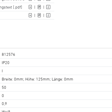
gstext [.pdf]
|
|
|
|
812576
IP20
I
Breite: 0mm; Höhe: 125mm; Länge: 0mm
50
0
0,9
Weiß