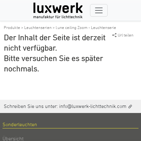
Produkte >
Leuchtenserien >
l.une ceiling Zoom - Leuchtenserie
Url teilen
Der Inhalt der Seite ist derzeit
nicht verfügbar.
Bitte versuchen Sie es später
nochmals.
Schreiben Sie uns unter:
info@luxwerk-lichttechnik.com
Sonderleuchten
Übersicht