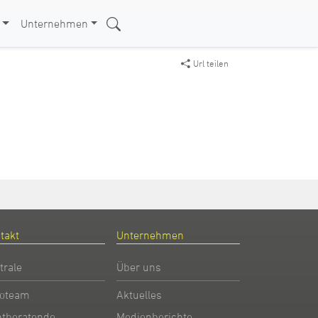
Unternehmen
Url teilen
takt
Unternehmen
trale
Über uns
oteam
Aktuelles
htberatende
Medienberichte