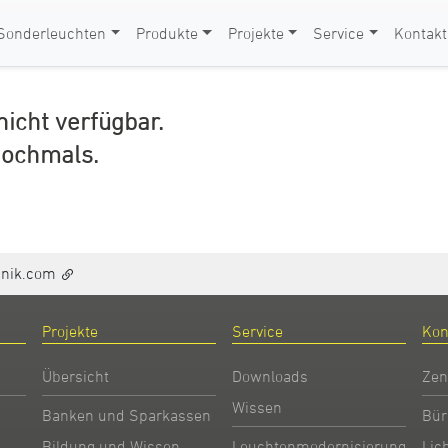
Sonderleuchten
Produkte
Projekte
Service
Kontakt
 nicht verfügbar.
nochmals.
hnik.com
Projekte
Service
Kon
Übersicht
Downloads
Zen
Wissen
Banken und Sparkassen
Bür
Bildung und Wissen
Leuchtenmodernisierung
Lic