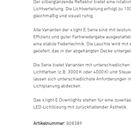
Der silberglänzende Reflektor bietet eine rotati
Lichtverteilung. Die Lichtverteilung erfolgt zu 100
gleichmäßig und visuell ruhig.
Alle Varianten der x.light E Serie sind mit leis
Effizienz und guter Farbwiedergabe ausgestattet
eine stabile Federtechnik. Die Leuchte wird mit 
geliefert, das in der abgehängten Decke unterge
Die Serie bietet Varianten mit unterschiedlich
Lichtfarben (z. B. 3000 K oder 4000 K) und Steu
lassen sich unterschiedlichste Anforderungen i
Lichtplanung abdecken.
Das x.light E Downlights stehen für eine zuverlä
LED-Lichtlösung mit zurückhaltender Ästhetik.
Artikelnummer:
808389