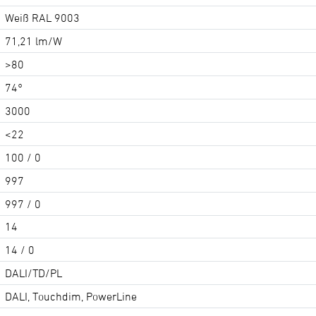
Weiß RAL 9003
71,21 lm/W
>80
74°
3000
<22
100 / 0
997
997 / 0
14
14 / 0
DALI/TD/PL
DALI, Touchdim, PowerLine