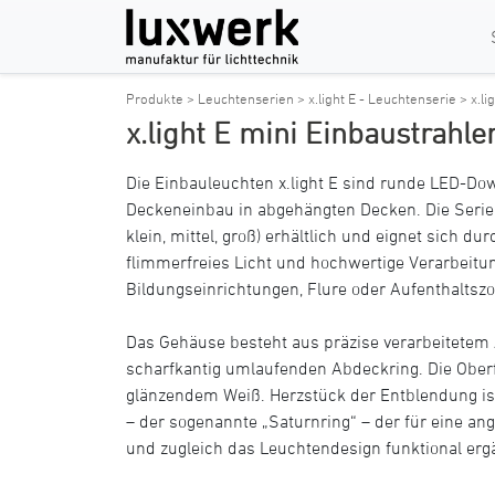
Produkte >
Leuchtenserien >
x.light E - Leuchtenserie >
x.l
x.light E mini Einbaustrahle
Die Einbauleuchten x.light E sind runde LED-Do
Deckeneinbau in abgehängten Decken. Die Serie i
klein, mittel, groß) erhältlich und eignet sich du
flimmerfreies Licht und hochwertige Verarbeitun
Bildungseinrichtungen, Flure oder Aufenthalts
Das Gehäuse besteht aus präzise verarbeitete
scharfkantig umlaufenden Abdeckring. Die Oberf
glänzendem Weiß. Herzstück der Entblendung ist 
– der sogenannte „Saturnring“ – der für eine an
und zugleich das Leuchtendesign funktional erg