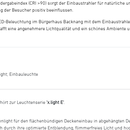
ergabeindex (CRI >90) sorgt der Einbaustrahler für natürliche u
 der Besucher positiv beeinflussen.
LED-Beleuchtung im Bürgerhaus Backnang mit dem Einbaustrahl
ft eine angenehmere Lichtqualität und ein schönes Ambiente u
ight
;
Einbauleuchte
hört zur Leuchtenserie
'x.light E'
.
wnlight für den flächenbündigen Deckeneinbau in abgehängten Dec
 sich durch ihre optimierte Entblendung, flimmerfreies Licht und h