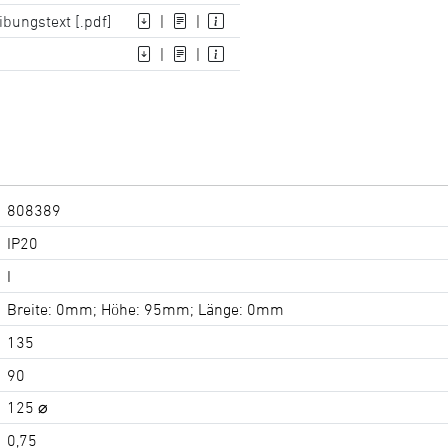
ibungstext [.pdf]
|
|
|
|
808389
IP20
I
Breite: 0mm; Höhe: 95mm; Länge: 0mm
135
90
125 ⌀
0,75