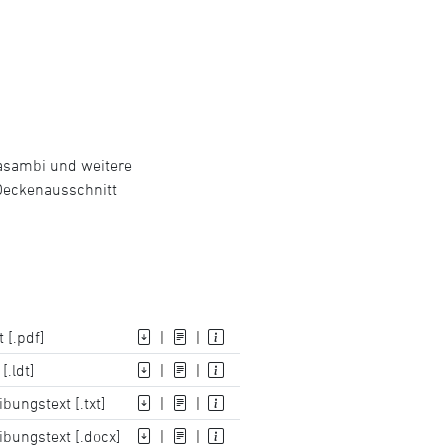
Casambi und weitere
Deckenausschnitt
 [.pdf]
|
|
[.ldt]
|
|
bungstext [.txt]
|
|
ibungstext [.docx]
|
|