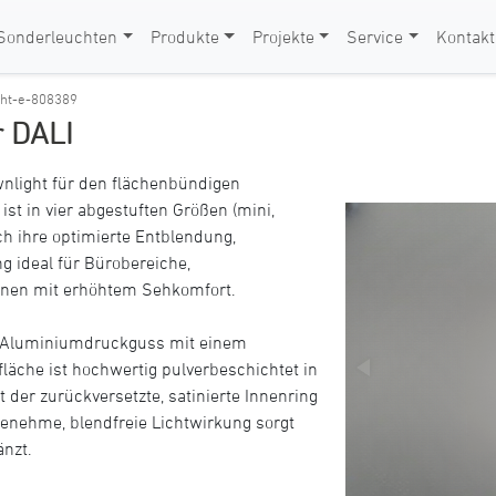
Sonderleuchten
Produkte
Projekte
Service
Kontakt
ight-e-808389
r DALI
wnlight für den flächenbündigen
st in vier abgestuften Größen (mini,
rch ihre optimierte Entblendung,
g ideal für Bürobereiche,
zonen mit erhöhtem Sehkomfort.
m Aluminiumdruckguss mit einem
läche ist hochwertig pulverbeschichtet in
der zurückversetzte, satinierte Innenring
genehme, blendfreie Lichtwirkung sorgt
änzt.