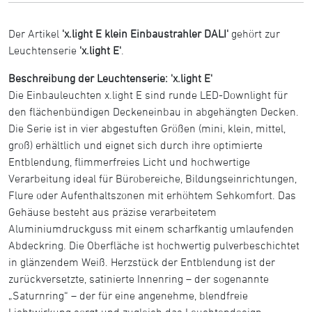
Der Artikel
'x.light E klein Einbaustrahler DALI'
gehört zur
Leuchtenserie
'x.light E'
.
Beschreibung der Leuchtenserie: 'x.light E'
Die Einbauleuchten x.light E sind runde LED-Downlight für
den flächenbündigen Deckeneinbau in abgehängten Decken.
Die Serie ist in vier abgestuften Größen (mini, klein, mittel,
groß) erhältlich und eignet sich durch ihre optimierte
Entblendung, flimmerfreies Licht und hochwertige
Verarbeitung ideal für Bürobereiche, Bildungseinrichtungen,
Flure oder Aufenthaltszonen mit erhöhtem Sehkomfort. Das
Gehäuse besteht aus präzise verarbeitetem
Aluminiumdruckguss mit einem scharfkantig umlaufenden
Abdeckring. Die Oberfläche ist hochwertig pulverbeschichtet
in glänzendem Weiß. Herzstück der Entblendung ist der
zurückversetzte, satinierte Innenring – der sogenannte
„Saturnring“ – der für eine angenehme, blendfreie
Lichtwirkung sorgt und zugleich das Leuchtendesign