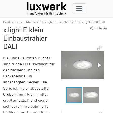
Produkte >
Leuchtenserien >
x.light E - Leuchtenserie >
x.light-e-808393
x.light E klein
Url teilen
Einbaustrahler
DALI
Die Einbauleuchten x.light E
sind runde LED-Downlight für
den flächenbündigen
Deckeneinbau in
abgehängten Decken. Die
Serie ist in vier abgestuften
Größen (mini, klein, mittel,
groß) erhältlich und eignet
sich durch ihre optimierte
Entblendung, flimmerfreies