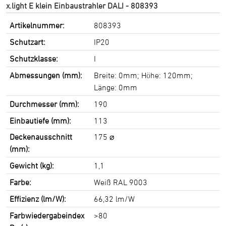
x.light E klein Einbaustrahler DALI - 808393
Artikelnummer:
808393
Schutzart:
IP20
Schutzklasse:
I
Abmessungen (mm):
Breite: 0mm; Höhe: 120mm;
Länge: 0mm
Durchmesser (mm):
190
Einbautiefe (mm):
113
Deckenausschnitt
175 ⌀
(mm):
Gewicht (kg):
1,1
Farbe:
Weiß RAL 9003
Effizienz (lm/W):
66,32 lm/W
Farbwiedergabeindex
>80