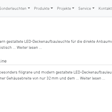
Sonderleuchten
Produkte
Projekte
Service
Kontakt
modern gestaltete LED-Deckenaufbauleuchte für die direkte Anbau
stisch ...
Weiter lesen ...
line
ne besonders filigrane und modern gestaltete LED-Deckenaufbaul
iner Gehäusebreite von nur 32 mm und dem ...
Weiter lesen ...