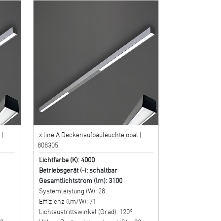
 |
x.line A Deckenaufbauleuchte opal |
808305
Lichtfarbe (K): 4000
Betriebsgerät (-): schaltbar
Gesamtlichtstrom (lm): 3100
Systemleistung (W): 28
Effizienz (lm/W): 71
Lichtaustrittswinkel (Grad): 120°