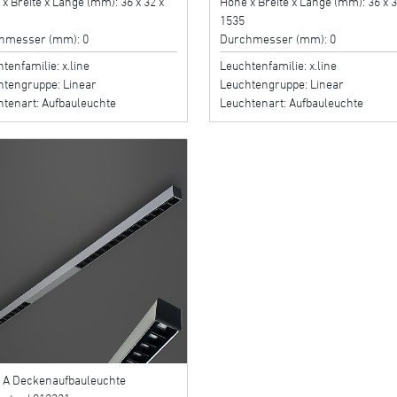
x Breite x Länge (mm): 36 x 32 x
Höhe x Breite x Länge (mm): 36 x 3
1535
hmesser (mm): 0
Durchmesser (mm): 0
tenfamilie: x.line
Leuchtenfamilie: x.line
htengruppe: Linear
Leuchtengruppe: Linear
htenart: Aufbauleuchte
Leuchtenart: Aufbauleuchte
e A Deckenaufbauleuchte