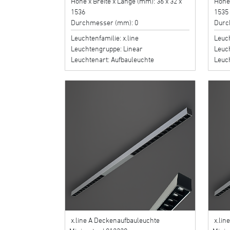
Höhe x Breite x Länge (mm): 36 x 32 x
Höhe 
1536
1535
Durchmesser (mm): 0
Durc
Leuchtenfamilie: x.line
Leuch
Leuchtengruppe: Linear
Leuc
Leuchtenart: Aufbauleuchte
Leuc
x.line A Deckenaufbauleuchte
x.lin