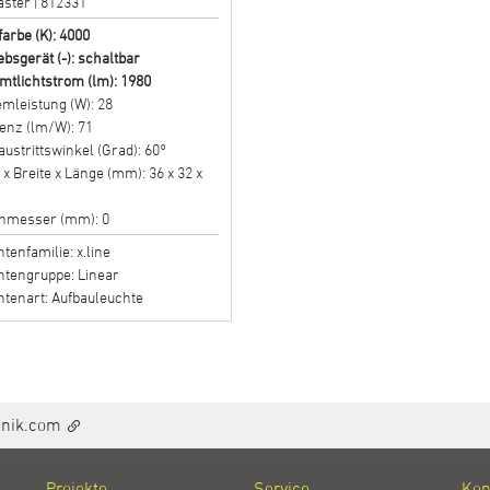
aster | 812331
farbe (K): 4000
ebsgerät (-): schaltbar
mtlichtstrom (lm): 1980
mleistung (W): 28
ienz (lm/W): 71
austrittswinkel (Grad): 60°
x Breite x Länge (mm): 36 x 32 x
hmesser (mm): 0
tenfamilie: x.line
htengruppe: Linear
htenart: Aufbauleuchte
hnik.com
Projekte
Service
Kon