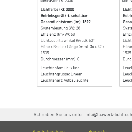
Miniraster | 812330
Minir
Lichtfarbe (K): 3000
Licht
Betriebsgerät (-): schaltbar
Betri
Gesamtlichtstrom (lm): 1892
Gesa
Systemleistung (W): 28
Syste
Effizienz (lm/W): 68
Effiz
Lichtaustrittswinkel (Grad): 60°
Licht
Höhe x Breite x Länge (mm): 36 x 32 x
Höhe 
1535
1535
Durchmesser (mm): 0
Durc
Leuchtenfamilie: x.line
Leuch
Leuchtengruppe: Linear
Leuc
Leuchtenart: Aufbauleuchte
Leuc
Schreiben Sie uns unter:
info@luxwerk-lichttec
Sonderleuchten
Produkte