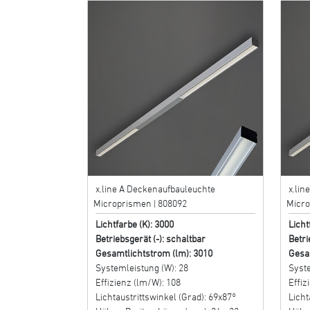
x.line A Deckenaufbauleuchte
x.lin
Microprismen | 808092
Micro
Lichtfarbe (K): 3000
Licht
Betriebsgerät (-): schaltbar
Betri
Gesamtlichtstrom (lm): 3010
Gesa
Systemleistung (W): 28
Syste
Effizienz (lm/W): 108
Effiz
Lichtaustrittswinkel (Grad): 69x87°
Licht