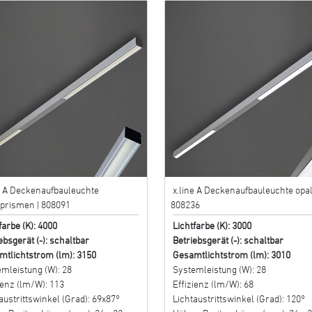
e A Deckenaufbauleuchte
x.line A Deckenaufbauleuchte opal
prismen | 808091
808236
farbe (K): 4000
Lichtfarbe (K): 3000
ebsgerät (-): schaltbar
Betriebsgerät (-): schaltbar
mtlichtstrom (lm): 3150
Gesamtlichtstrom (lm): 3010
mleistung (W): 28
Systemleistung (W): 28
ienz (lm/W): 113
Effizienz (lm/W): 68
austrittswinkel (Grad): 69x87°
Lichtaustrittswinkel (Grad): 120°