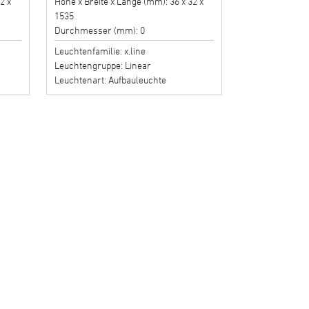
2 x
Höhe x Breite x Länge (mm): 36 x 32 x
1535
Durchmesser (mm): 0
Leuchtenfamilie: x.line
Leuchtengruppe: Linear
Leuchtenart: Aufbauleuchte