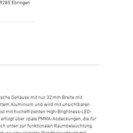
79285 Ebringen
istische Gehäuse mit nur 32 mm Breite mit
ertem Aluminium und wird mit unsichtbaren
 ist mit hocheffizienten High-Brightness-LED-
g erfolgt über opale PMMA-Abdeckungen, die für
nach unten zur funktionalen Raumbeleuchtung.
ort, wo eine elegante Wandbeleuchtung mit