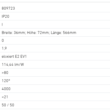
809723
IP20
I
Breite: 36mm; Höhe: 72mm; Länge: 566mm
0
1,9
eloxiert E2 EV1
114,44 lm/W
>80
120°
4000
<21
50 / 50