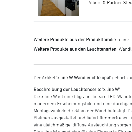
Albers & Partner Ste
Weitere Produkte aus der Produktfamilie
:
x.line
Weitere Produkte aus den Leuchtenarten
:
Wandl
Der Artikel
'x.line W Wandleuchte opal'
gehört zu
Beschreibung der Leuchtenserie: 'x.line W'
Die x.line W ist eine filigrane, lineare LED-Wan
modernem Erscheinungsbild und eine durchgängi
Montagewinkeln direkt an der Wand befestigt. Das
Platinen ausgestattet und liefert flimmerfreies
eine gleichmäßige, diffuse Ausleuchtung sorgen
Die x.line W eignet sich für den Einsatz in Flu