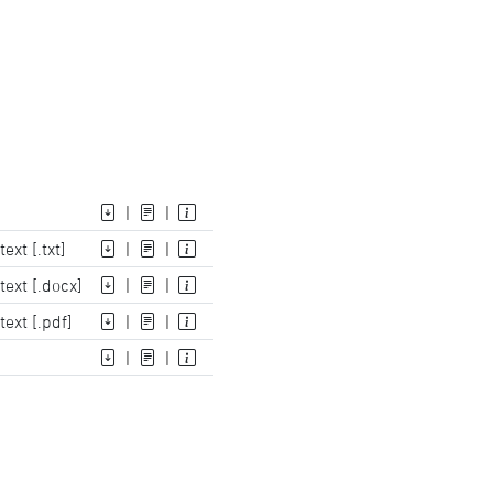
|
|
xt [.txt]
|
|
ext [.docx]
|
|
ext [.pdf]
|
|
|
|