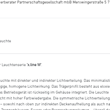
uerberater Partnerschaftsgesellschaft mbB Merowingerstraße 5 
euchte
r Leuchtenserie
'x.line W'
.
dleuchte mit direkter und indirekter Lichtverteilung. Das minimal
ge, homogene Lichtwirkung. Das Trägerprofil besteht aus eloxi
 Betriebsgerät ist rückseitig im Gehäuse integriert. Die Leuchte
 Licht mit hoher Farbwiedergabe. Die symmetrische Lichtverteilun
 – sowohl nach oben zur indirekten Deckenaufhellung als auch 
ren, Treppenhäusern, Foyers oder Besprechungsräumen – überall d