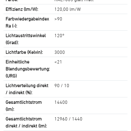
Effizienz (lm/W):
120,00 lm/W
Farbwiedergabeindex
>90
Ra (-):
Lichtaustrittswinkel
120°
(Grad):
Lichtfarbe (Kelvin):
3000
Einheitliche
<21
Blendungsbewertung:
(URG)
Lichtverteilung direkt
90 / 10
/ indirekt (%):
Gesamtlichtstrom
14400
(lm):
Gesamtlichtstrom
12960 / 1440
direkt / indirekt (lm):