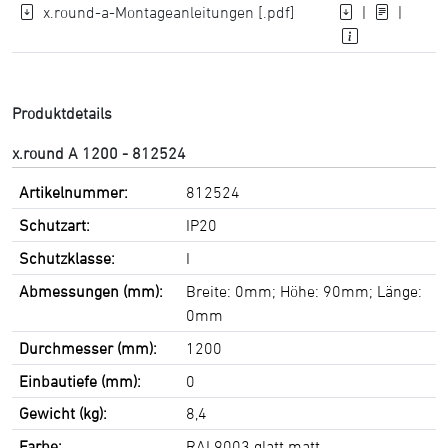
x.round-a-Montageanleitungen [.pdf]
|
|
Produktdetails
x.round A 1200 - 812524
Artikelnummer:
812524
Schutzart:
IP20
Schutzklasse:
I
Abmessungen (mm):
Breite: 0mm; Höhe: 90mm; Länge:
0mm
Durchmesser (mm):
1200
Einbautiefe (mm):
0
Gewicht (kg):
8,4
Farbe:
RAL9003 glatt matt