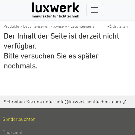
Produkte >
Leuchtenserien >
x.wise A - Leuchtenserie
Url teilen
Der Inhalt der Seite ist derzeit nicht
verfügbar.
Bitte versuchen Sie es später
nochmals.
Schreiben Sie uns unter:
info@luxwerk-lichttechnik.com
Sonderleuchten
Übersicht