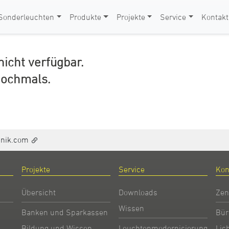
Sonderleuchten
Produkte
Projekte
Service
Kontakt
 nicht verfügbar.
nochmals.
hnik.com
Projekte
Service
Kon
Übersicht
Downloads
Zen
Wissen
Banken und Sparkassen
Bür
Bildung und Wissen
Leuchtenmodernisierung
Lic