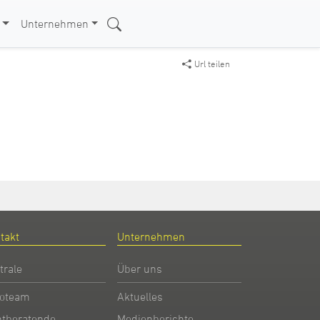
Unternehmen
Url teilen
takt
Unternehmen
trale
Über uns
oteam
Aktuelles
htberatende
Medienberichte