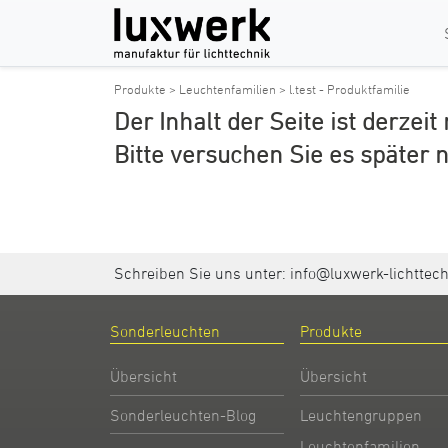
Produkte >
Leuchtenfamilien >
l.test - Produktfamilie
Der Inhalt der Seite ist derzeit
Bitte versuchen Sie es später 
Schreiben Sie uns unter:
info@luxwerk-lichttec
Sonderleuchten
Produkte
Übersicht
Übersicht
Sonderleuchten-Blog
Leuchtengruppen
Leuchtenfamilien