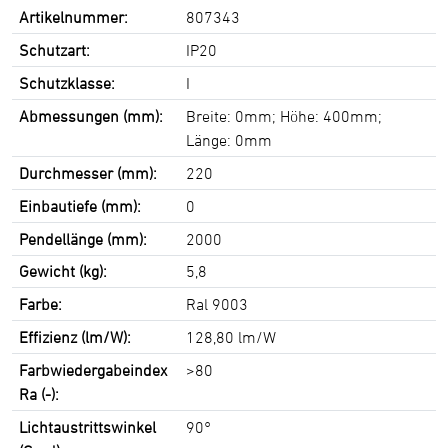
Artikelnummer:
807343
Schutzart:
IP20
Schutzklasse:
I
Abmessungen (mm):
Breite: 0mm; Höhe: 400mm;
Länge: 0mm
Durchmesser (mm):
220
Einbautiefe (mm):
0
Pendellänge (mm):
2000
Gewicht (kg):
5,8
Farbe:
Ral 9003
Effizienz (lm/W):
128,80 lm/W
Farbwiedergabeindex
>80
Ra (-):
Lichtaustrittswinkel
90°