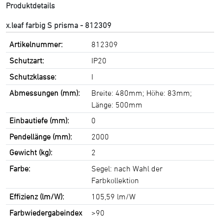
Produktdetails
x.leaf farbig S prisma - 812309
Artikelnummer:
812309
Schutzart:
IP20
Schutzklasse:
I
Abmessungen (mm):
Breite: 480mm; Höhe: 83mm;
Länge: 500mm
Einbautiefe (mm):
0
Pendellänge (mm):
2000
Gewicht (kg):
2
Farbe:
Segel: nach Wahl der
Farbkollektion
Effizienz (lm/W):
105,59 lm/W
Farbwiedergabeindex
>90