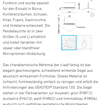
Funktion und wurde speziell
für den Einsatz in Büros,
Konferenzräumen, Schulen,
Kitas, Foyers, Gastronomie
und Hotellerie entwickelt. Die
Pendelleuchte ist in zwei
Größen (S und L) erhältlich
und bietet Varianten mit
opaler oder blendfreier
Microprismen-Abdeckung.
Das charakteristische Merkmal der x.leaf farbig ist das
elegant geschwungene, schwebend wirkende Segel aus
akustisch wirksamem Formvlies. Dieses Material ist
lichtecht, formbeständig, einfach zu reinigen und erfüllt die
Anforderungen des OEKOTEX® Standard 100. Die Segel
stehen in vier Farbvarianten zur Auswahl: grün (FHR12),
dunkelrot (FHU10), weiß (FHR02) und himmelblau (FHR06),
wodurch sich vielfältige gestalterische Möglichkeiten