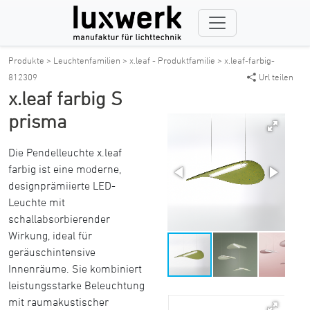
Produkte >
Leuchtenfamilien >
x.leaf - Produktfamilie >
x.leaf-farbig-
812309
Url teilen
x.leaf farbig S
prisma
Die Pendelleuchte x.leaf
farbig ist eine moderne,
designprämiierte LED-
Leuchte mit
schallabsorbierender
Wirkung, ideal für
geräuschintensive
Innenräume. Sie kombiniert
leistungsstarke Beleuchtung
mit raumakustischer