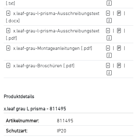
[.txt]
x.leaf-grau-l-prisma-Ausschreibungstext
|
|
[.docx]
x.leaf-grau-l-prisma-Ausschreibungstext
|
|
[.pdf]
x.leaf-grau-Montageanleitungen [.pdf]
|
|
x.leaf-grau-Broschüren [.pdf]
|
|
Produktdetails
x.leaf grau L prisma - 811495
Artikelnummer:
811495
Schutzart:
IP20