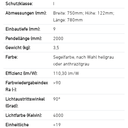
Schutzklasse:
I
Abmessungen (mm):
Breite: 750mm; Höhe: 122mm;
Länge: 780mm
Einbautiefe (mm):
9
Pendellänge (mm):
2000
Gewicht (kg):
3,5
Farbe:
Segelfarbe, nach Wahl hellgrau
oder anthrazitgrau
Effizienz (lm/W):
110,30 lm/W
Farbwiedergabeindex
>90
Ra (-):
Lichtaustrittswinkel
90°
(Grad):
Lichtfarbe (Kelvin):
4000
Einheitliche
<19