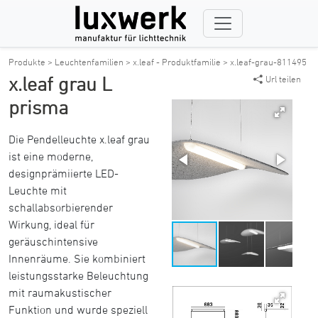
Produkte >
Leuchtenfamilien >
x.leaf - Produktfamilie >
x.leaf-grau-811495
x.leaf grau L
Url teilen
prisma
Die Pendelleuchte x.leaf grau
ist eine moderne,
designprämiierte LED-
Leuchte mit
schallabsorbierender
Wirkung, ideal für
geräuschintensive
Innenräume. Sie kombiniert
leistungsstarke Beleuchtung
mit raumakustischer
Funktion und wurde speziell