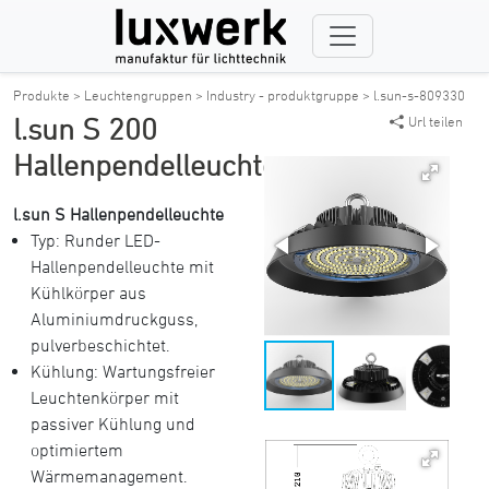
Produkte >
Leuchtengruppen >
Industry - produktgruppe >
l.sun-s-809330
l.sun S 200
Url teilen
Hallenpendelleuchte
l.sun S Hallenpendelleuchte
Typ: Runder LED-
Hallenpendelleuchte mit
Kühlkörper aus
Aluminiumdruckguss,
pulverbeschichtet.
Kühlung: Wartungsfreier
Leuchtenkörper mit
passiver Kühlung und
optimiertem
Wärmemanagement.