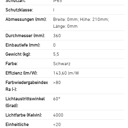
Schutzart:
IP65
Schutzklasse:
I
Abmessungen (mm):
Breite: 0mm; Höhe: 210mm;
Länge: 0mm
Durchmesser (mm):
360
Einbautiefe (mm):
0
Gewicht (kg):
5,5
Farbe:
Schwarz
Effizienz (lm/W):
143,60 lm/W
Farbwiedergabeindex
>80
Ra (-):
Lichtaustrittswinkel
60°
(Grad):
Lichtfarbe (Kelvin):
4000
Einheitliche
<20