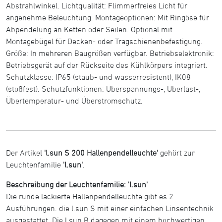
Abstrahlwinkel. Lichtqualität: Flimmerfreies Licht für
angenehme Beleuchtung. Montageoptionen: Mit Ringöse für
Abpendelung an Ketten oder Seilen. Optional mit
Montagebügel für Decken- oder Tragschienenbefestigung.
Größe: In mehreren Baugrößen verfügbar. Betriebselektronik:
Betriebsgerät auf der Rückseite des Kühlkörpers integriert.
Schutzklasse: IP65 (staub- und wasserresistent), IK08
(stoßfest). Schutzfunktionen: Überspannungs-, Überlast-,
Übertemperatur- und Überstromschutz.
Der Artikel
'l.sun S 200 Hallenpendelleuchte'
gehört zur
Leuchtenfamilie
'l.sun'
.
Beschreibung der Leuchtenfamilie: 'l.sun'
Die runde lackierte Hallenpendelleuchte gibt es 2
Ausführungen. die l.sun S mit einer einfachen Linsentechnik
ausgestattet. Die l.sun B dagegen mit einem hochwertigen