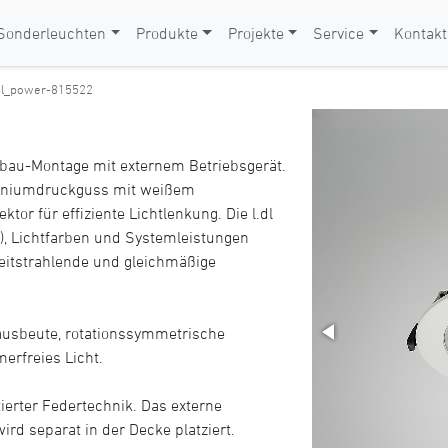
Sonderleuchten
Produkte
Projekte
Service
Kontakt
.dl_power-815522
bau-Montage mit externem Betriebsgerät.
iniumdruckguss mit weißem
or für effiziente Lichtlenkung. Die l.dl
L), Lichtfarben und Systemleistungen
breitstrahlende und gleichmäßige
ausbeute, rotationssymmetrische
erfreies Licht.
ierter Federtechnik. Das externe
rd separat in der Decke platziert.