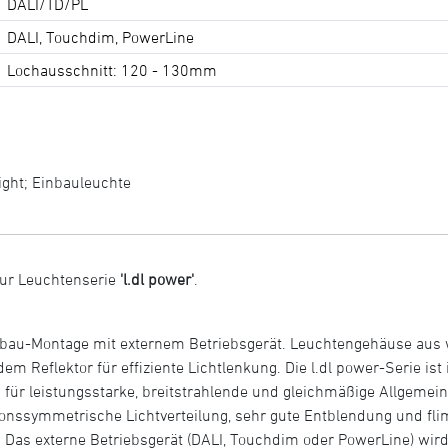
DALI/TD/PL
DALI, Touchdim, PowerLine
Lochausschnitt: 120 - 130mm
ight
;
Einbauleuchte
ur Leuchtenserie
'l.dl power'
.
inbau-Montage mit externem Betriebsgerät. Leuchtengehäuse a
Reflektor für effiziente Lichtlenkung. Die l.dl power-Serie ist i
 für leistungsstarke, breitstrahlende und gleichmäßige Allgeme
onssymmetrische Lichtverteilung, sehr gute Entblendung und flim
 Das externe Betriebsgerät (DALI, Touchdim oder PowerLine) wird 