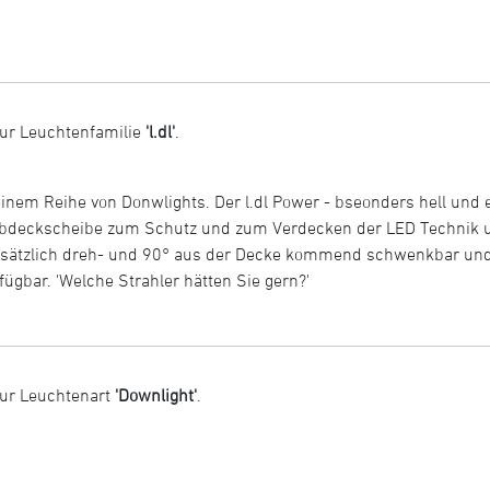
ur Leuchtenfamilie
'l.dl'
.
inem Reihe von Donwlights. Der l.dl Power - bseonders hell und ef
r Abdeckscheibe zum Schutz und zum Verdecken der LED Technik u
zusätzlich dreh- und 90° aus der Decke kommend schwenkbar und 
ügbar. 'Welche Strahler hätten Sie gern?'
ur Leuchtenart
'Downlight'
.