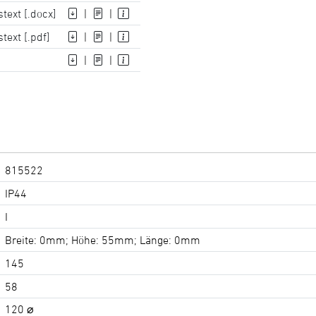
text [.docx]
|
|
text [.pdf]
|
|
|
|
815522
IP44
I
Breite: 0mm; Höhe: 55mm; Länge: 0mm
145
58
120 ⌀