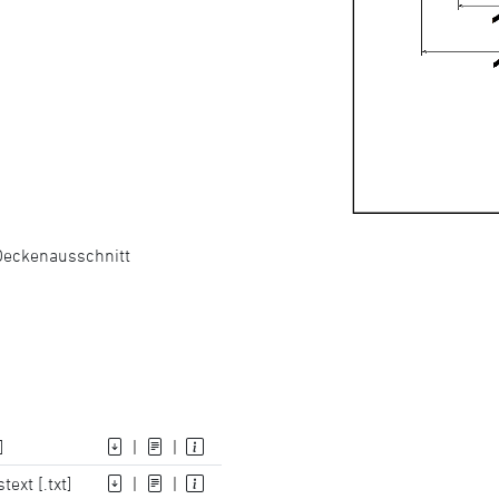
Deckenausschnitt
]
|
|
ext [.txt]
|
|