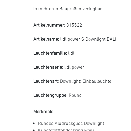
In mehreren Baugrößen verfügbar.
Artikelnummer:
815522
Artikelname:
l.dl power S Downlight DALI
Leuchtenfamilie:
l.dl
Leuchtenserie:
l.dl power
Leuchtenart:
Downlight
;
Einbauleuchte
Leuchtengruppe:
Round
Merkmale
Rundes Aludruckguss Downlight
Kunststofffabdeckring weiß