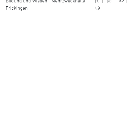
Bildung und Wissen - Mehrzweckhalle
|
|
|
Frickingen