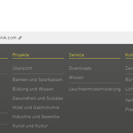
hnik.com
Projekte
Service
Kon
Übersicht
Downloads
Zen
Wissen
Banken und Sparkassen
Bür
Bildung und Wissen
Leuchtenmodernisierung
Lic
Gesundheit und Soziales
Ver
Hotel und Gastronomie
Pre
Industrie und Gewerbe
Kunst und Kultur