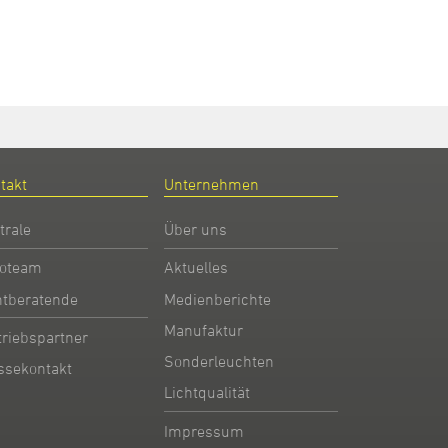
takt
Unternehmen
trale
Über uns
oteam
Aktuelles
htberatende
Medienberichte
Manufaktur
triebspartner
Sonderleuchten
ssekontakt
Lichtqualität
Impressum