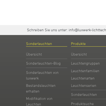
Schreiben Sie uns unter:
info@luxwerk-lichttec
Sonderleuchten
Produkte
Übersicht
Übersicht
Sonderleuchten-Blog
Leuchtengruppen
Leuchtenfamilien
Sonderleuchten von
Leuchtenarten
luxwerk
Leuchtenserien
Bestandsleuchten
erhalten
Sonderleuchten
Modifikation von
Produktsuche
Leuchten