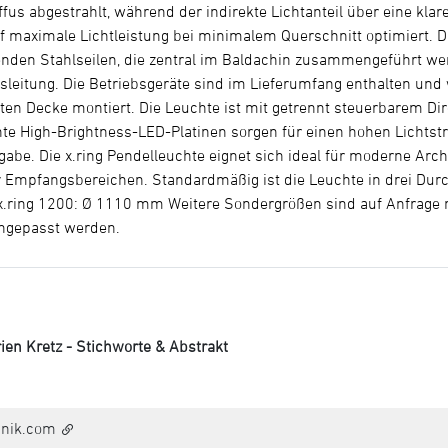
fus abgestrahlt, während der indirekte Lichtanteil über eine k
uf maximale Lichtleistung bei minimalem Querschnitt optimiert. D
nden Stahlseilen, die zentral im Baldachin zusammengeführt wer
sleitung. Die Betriebsgeräte sind im Lieferumfang enthalten un
ten Decke montiert. Die Leuchte ist mit getrennt steuerbarem Dire
te High-Brightness-LED-Platinen sorgen für einen hohen Lichtstr
gabe. Die x.ring Pendelleuchte eignet sich ideal für moderne Arch
Empfangsbereichen. Standardmäßig ist die Leuchte in drei Durc
.ring 1200: Ø 1110 mm Weitere Sondergrößen sind auf Anfrage mö
ngepasst werden.
ien Kretz - Stichworte & Abstrakt
hnik.com