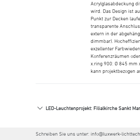
Acrylglasabdeckung dif
wird. Das Design ist a
Punkt zur Decken laufe
transparente Anschlus
extern in der abgehäng
dimmbar). Hocheffizien
exzellenter Farbwieder
Konferenzräumen oder 
x.ring 900: Ø 845 mm x
kann projektbezogen a
LED-Leuchtenprojekt: Filialkirche Sankt Mar
Schreiben Sie uns unter:
info@luxwerk-lichttec