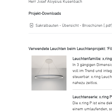
Herr Josef Aloysius Kusenbach
Projekt-Downloads
Sakralbauten - Übersicht - Broschüren [.pdf
Verwendete Leuchten beim Leuchtenprojekt: 'Fili
Leuchtenfamilie: x.ring
In 3 gängigen Dimensio
voll im Trend und integ
steuerbar. x.ring Leuc
nahezu zeitlos.
Leuchtenserie: x.ring P
Die x.ring P ist eine d
einem umlaufenden, sch