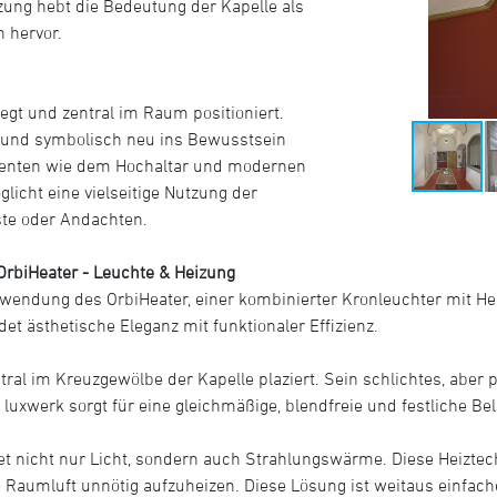
zung hebt die Bedeutung der Kapelle als
 hervor.
egt und zentral im Raum positioniert.
 und symbolisch neu ins Bewusstsein
ementen wie dem Hochaltar und modernen
icht eine vielseitige Nutzung der
ste oder Andachten.
 OrbiHeater - Leuchte & Heizung
erwendung des OrbiHeater, einer kombinierter Kronleuchter mit H
et ästhetische Eleganz mit funktionaler Effizienz.
ral im Kreuzgewölbe der Kapelle plaziert. Sein schlichtes, aber 
 luxwerk sorgt für eine gleichmäßige, blendfreie und festliche 
 nicht nur Licht, sondern auch Strahlungswärme. Diese Heiztechn
 Raumluft unnötig aufzuheizen. Diese Lösung ist weitaus einfache