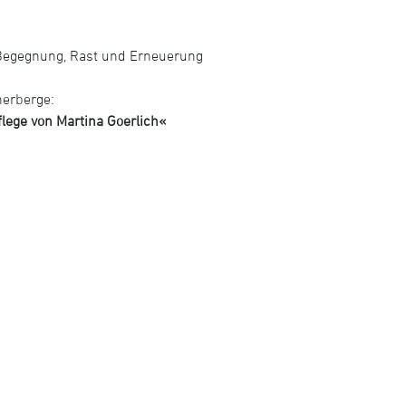
er Begegnung, Rast und Erneuerung
herberge:
ege von Martina Goerlich«