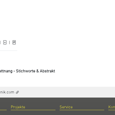
]
|
ttnang - Stichworte & Abstrakt
hnik.com
Projekte
Service
Kon