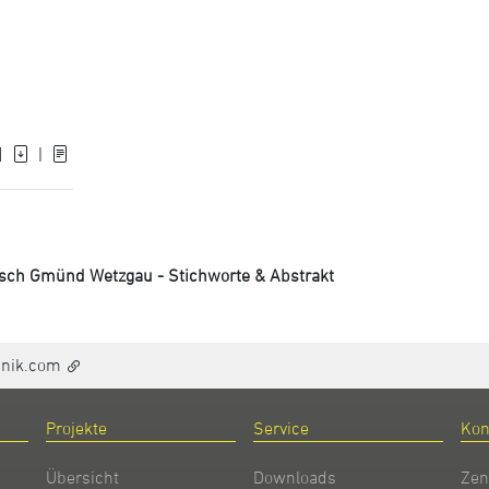
]
|
sch Gmünd Wetzgau - Stichworte & Abstrakt
hnik.com
Projekte
Service
Kon
Übersicht
Downloads
Zen