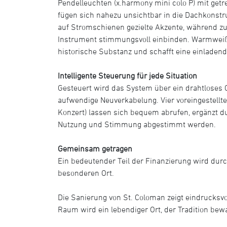
Pendelleuchten (x.harmony mini colo P) mit get
fügen sich nahezu unsichtbar in die Dachkonstru
auf Stromschienen gezielte Akzente, während zu
Instrument stimmungsvoll einbinden. Warmweißes
historische Substanz und schafft eine einladen
Intelligente Steuerung für jede Situation
Gesteuert wird das System über ein drahtloses
aufwendige Neuverkabelung. Vier voreingestellte 
Konzert) lassen sich bequem abrufen, ergänzt d
Nutzung und Stimmung abgestimmt werden.
Gemeinsam getragen
Ein bedeutender Teil der Finanzierung wird du
besonderen Ort.
Die Sanierung von St. Coloman zeigt eindrucksv
Raum wird ein lebendiger Ort, der Tradition be