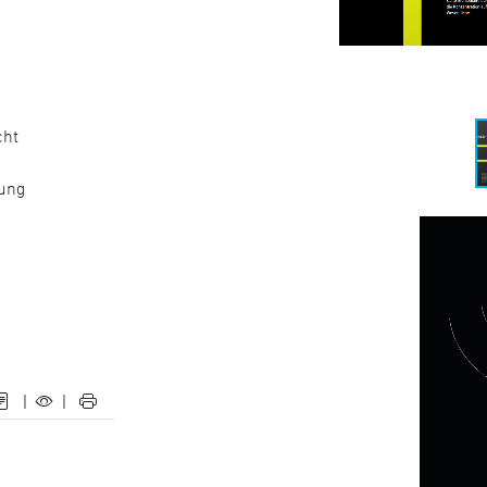
cht
rung
|
|