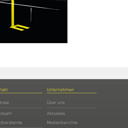
takt
Unternehmen
trale
Über uns
oteam
Aktuelles
htberatende
Medienberichte