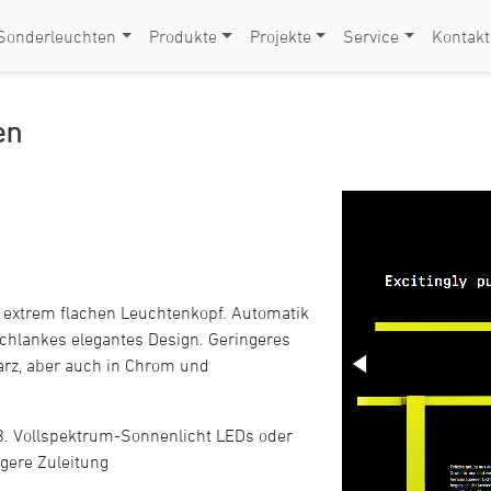
Sonderleuchten
Produkte
Projekte
Service
Kontakt
en
em extrem flachen Leuchtenkopf. Automatik
chlankes elegantes Design. Geringeres
arz, aber auch in Chrom und
B. Vollspektrum-Sonnenlicht LEDs oder
gere Zuleitung