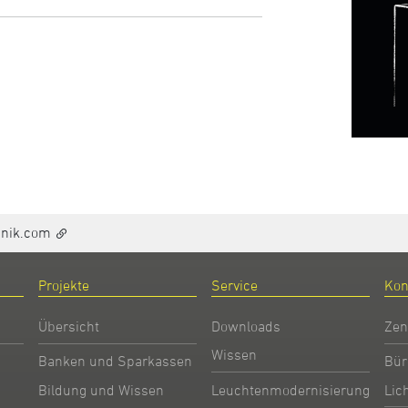
hnik.com
Projekte
Service
Kon
Übersicht
Downloads
Zen
Wissen
Banken und Sparkassen
Bür
Bildung und Wissen
Leuchtenmodernisierung
Lic