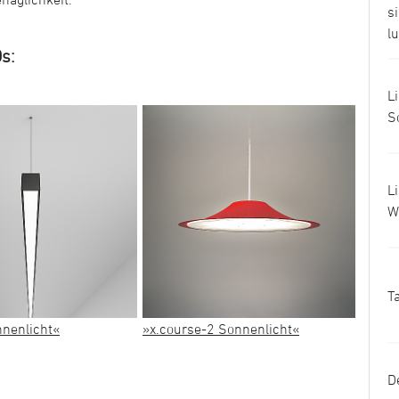
s
l
s:
L
S
L
W
T
nnenlicht«
»x.course-2 Sonnenlicht«
D