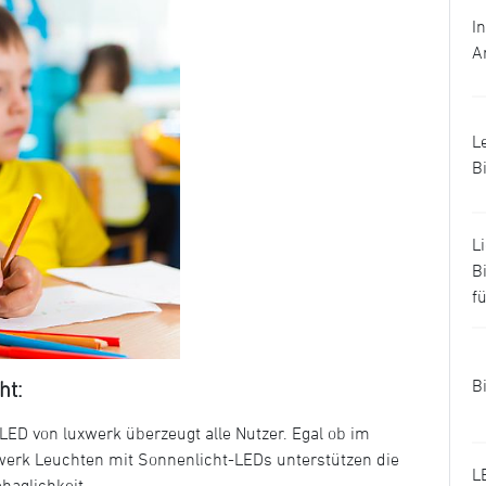
I
A
L
B
L
B
f
B
ht:
D von luxwerk überzeugt alle Nutzer. Egal ob im
uxwerk Leuchten mit Sonnenlicht-LEDs unterstützen die
L
haglichkeit.