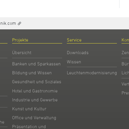
hnik.com
Projekte
Service
Kon
Übersicht
Downloads
Zen
Wissen
Banken und Sparkassen
Bür
Bildung und Wissen
Leuchtenmodernisierung
Lic
Gesundheit und Soziales
Ver
Hotel und Gastronomie
Pre
Industrie und Gewerbe
Kunst und Kultur
Office und Verwaltung
he
Präsentation und