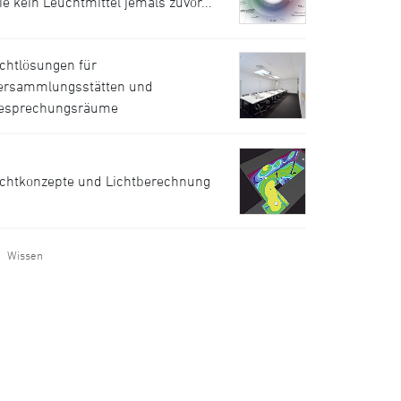
ie kein Leuchtmittel jemals zuvor...
ichtlösungen für
ersammlungsstätten und
esprechungsräume
ichtkonzepte und Lichtberechnung
Wissen