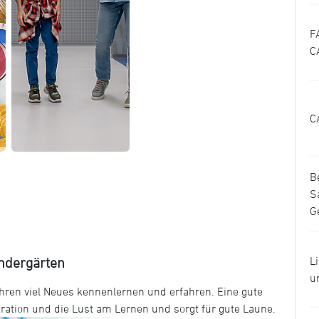
F
C
C
B
S
G
L
indergärten
u
hren viel Neues kennenlernen und erfahren. Eine gute
ation und die Lust am Lernen und sorgt für gute Laune.