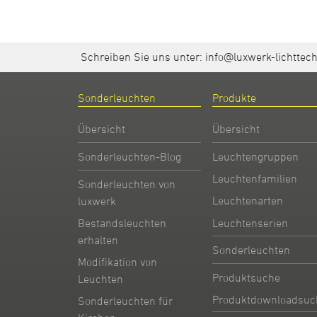
Schreiben Sie uns unter:
info@luxwerk-lichttec
Sonderleuchten
Produkte
Übersicht
Übersicht
Sonderleuchten-Blog
Leuchtengruppen
Leuchtenfamilien
Sonderleuchten von
Leuchtenarten
luxwerk
Leuchtenserien
Bestandsleuchten
erhalten
Sonderleuchten
Modifikation von
Produktsuche
Leuchten
Produktdownloadsuc
Sonderleuchten für