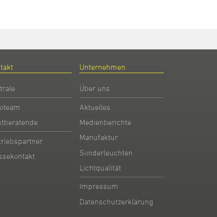
takt
Unternehmen
trale
Über uns
oteam
Aktuelles
htberatende
Medienberichte
Manufaktur
triebspartner
Sonderleuchten
ssekontakt
Lichtqualität
Impressum
Datenschutzerklärung