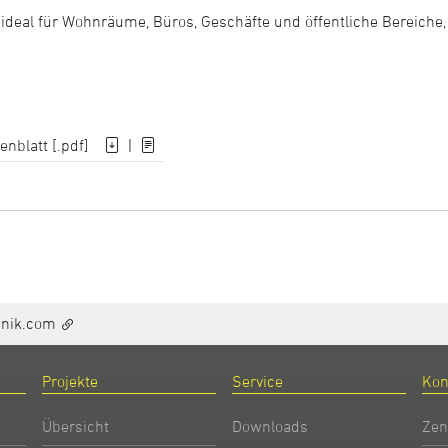
ideal für Wohnräume, Büros, Geschäfte und öffentliche Bereiche, i
enblatt [.pdf]
|
hnik.com
Projekte
Service
Kon
Übersicht
Downloads
Zen