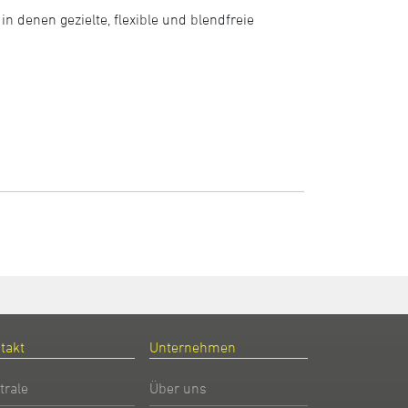
n denen gezielte, flexible und blendfreie
takt
Unternehmen
trale
Über uns