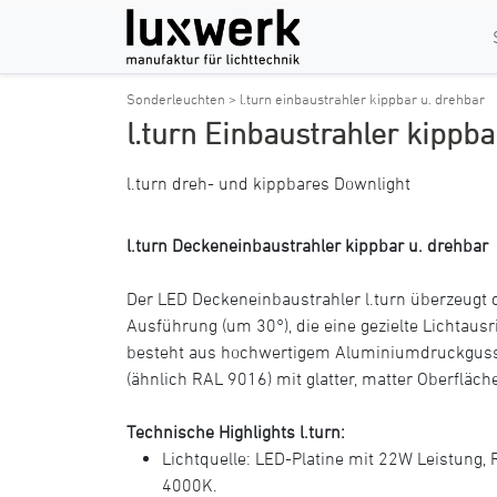
Sonderleuchten >
l.turn einbaustrahler kippbar u. drehbar
l.turn Einbaustrahler kippba
l.turn dreh- und kippbares Downlight
l.turn Deckeneinbaustrahler kippbar u. drehbar
Der LED Deckeneinbaustrahler l.turn überzeugt 
Ausführung (um 30°), die eine gezielte Lichtaus
besteht aus hochwertigem Aluminiumdruckguss 
(ähnlich RAL 9016) mit glatter, matter Oberfläch
Technische Highlights l.turn:
Lichtquelle: LED-Platine mit 22W Leistung,
4000K.