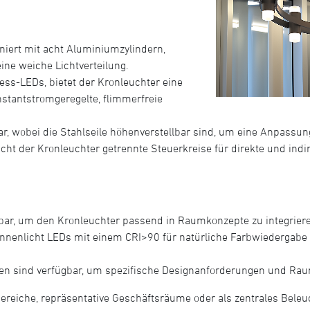
iert mit acht Aluminiumzylindern,
ine weiche Lichtverteilung.
ess-LEDs, bietet der Kronleuchter eine
onstantstromgeregelte, flimmerfreie
lbar, wobei die Stahlseile höhenverstellbar sind, um eine Anpas
cht der Kronleuchter getrennte Steuerkreise für direkte und indi
ar, um den Kronleuchter passend in Raumkonzepte zu integrier
enlicht LEDs mit einem CRI>90 für natürliche Farbwiedergabe o
en sind verfügbar, um spezifische Designanforderungen und Rau
ereiche, repräsentative Geschäftsräume oder als zentrales Bele