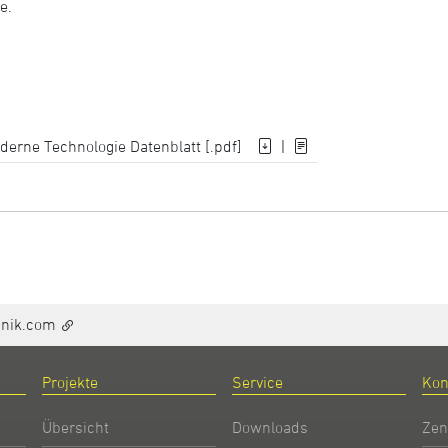
e.
oderne Technologie Datenblatt [.pdf]
|
hnik.com
Projekte
Service
Kon
Übersicht
Downloads
Zen