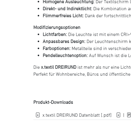
Homogene Ausleuchtung:
Der Textilschirm 
Direkt- und Indirektlicht:
Die Kombination au
Flimmerfreies Licht:
Dank der fortschrittlic
Modifizierungsoptionen
Lichtfarben:
Die Leuchte ist mit einem CRI>
Anpassbares Design:
Der Leuchtenschirm ka
Farboptionen:
Metallteile sind in verschied
Pendelleuchtenoption:
Auf Wunsch ist die Le
Die
x.textil DREIRUND
ist mehr als nur eine Licht
Perfekt für Wohnbereiche, Büros und öffentlich
Produkt-Downloads
x.textil DREIRUND Datenblatt [.pdf]
|