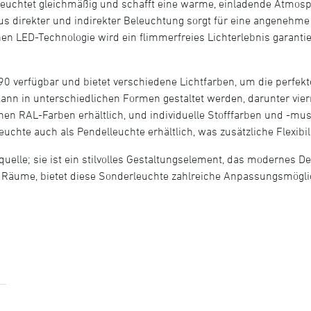
leuchtet gleichmäßig und schafft eine warme, einladende Atmosp
s direkter und indirekter Beleuchtung sorgt für eine angenehme
hen LED-Technologie wird ein flimmerfreies Lichterlebnis garantie
90 verfügbar und bietet verschiedene Lichtfarben, um die perfek
nn in unterschiedlichen Formen gestaltet werden, darunter vierr
enen RAL-Farben erhältlich, und individuelle Stofffarben und -m
uchte auch als Pendelleuchte erhältlich, was zusätzliche Flexibil
quelle; sie ist ein stilvolles Gestaltungselement, das modernes D
e Räume, bietet diese Sonderleuchte zahlreiche Anpassungsmögli