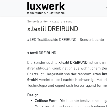
Sonderleuchten >
x.textil dreirund
x.textil DREIRUND
x.LED Textilleuchte DREIRUND - Sonderleuchte
x.textil DREIRUND
Die Sonderleuchte
x.textil DREIRUND
ist eine in
ihrer stilvollen Kombination aus wohnlichem De
überzeugt. Hergestellt von der renommierten
lu
GmbH
, vereint diese Leuchte hochwertige Materia
Technologie und eignet sich hervorragend für
Design
Zeitlose Form:
Die Leuchte besitzt eine elega
Optik verleiht und sie zu einem vielseitig