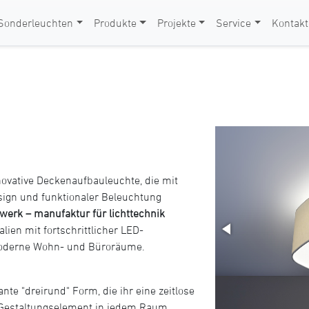
Sonderleuchten
Produkte
Projekte
Service
Kontakt
novative Deckenaufbauleuchte, die mit
sign und funktionaler Beleuchtung
xwerk – manufaktur für lichttechnik
lien mit fortschrittlicher LED-
 moderne Wohn- und Büroräume.
nte "dreirund" Form, die ihr eine zeitlose
en Gestaltungselement in jedem Raum