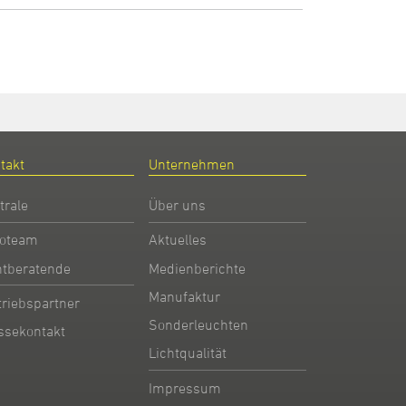
takt
Unternehmen
trale
Über uns
oteam
Aktuelles
htberatende
Medienberichte
Manufaktur
triebspartner
Sonderleuchten
ssekontakt
Lichtqualität
Impressum