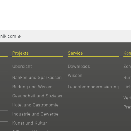
hnik.com
Projekte
Service
Kon
Übersicht
Downloads
Zen
Wissen
Banken und Sparkassen
Bür
Bildung und Wissen
Leuchtenmodernisierung
Lic
Gesundheit und Soziales
Ver
Hotel und Gastronomie
Pre
Industrie und Gewerbe
Kunst und Kultur