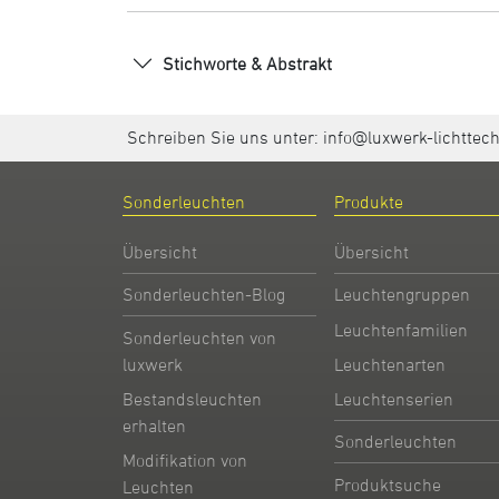
Stichworte & Abstrakt
Schreiben Sie uns unter:
info@luxwerk-lichttec
Sonderleuchten
Produkte
Übersicht
Übersicht
Sonderleuchten-Blog
Leuchtengruppen
Leuchtenfamilien
Sonderleuchten von
Leuchtenarten
luxwerk
Leuchtenserien
Bestandsleuchten
erhalten
Sonderleuchten
Modifikation von
Produktsuche
Leuchten