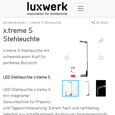
Sonderleuchten >
x.treme S Stehleuchte
Url teilen
x.treme S
Stehleuchte
x.treme S Stehleuchte mit
schwenkbarem Kopf für
perfektes Bürolicht
LED Stehleuchte x.treme S
LED-Stehleuchte x.treme S
mit integrierter
Sensortechnik für Präsenz-
und Tageslichtsteuerung. Extrem flach und rechteckig,
gefertigt aus scharfkantigem Aluminium-Strangpressprofil.