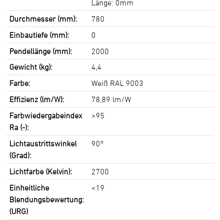
Länge: 0mm
Durchmesser (mm):
780
Einbautiefe (mm):
0
Pendellänge (mm):
2000
Gewicht (kg):
4,4
Farbe:
Weiß RAL 9003
Effizienz (lm/W):
78,89 lm/W
Farbwiedergabeindex
>95
Ra (-):
Lichtaustrittswinkel
90°
(Grad):
Lichtfarbe (Kelvin):
2700
Einheitliche
<19
Blendungsbewertung:
(URG)