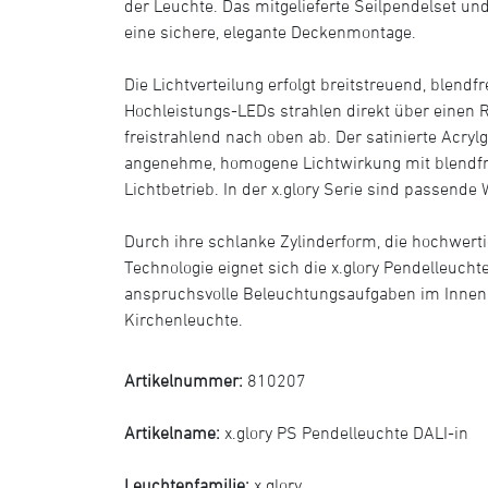
der Leuchte. Das mitgelieferte Seilpendelset u
eine sichere, elegante Deckenmontage.
Die Lichtverteilung erfolgt breitstreuend, blendf
Hochleistungs-LEDs strahlen direkt über einen R
freistrahlend nach oben ab. Der satinierte Acrylg
angenehme, homogene Lichtwirkung mit blendfre
Lichtbetrieb. In der x.glory Serie sind passend
Durch ihre schlanke Zylinderform, die hochwerti
Technologie eignet sich die x.glory Pendelleucht
anspruchsvolle Beleuchtungsaufgaben im Innenb
Kirchenleuchte.
Artikelnummer:
810207
Artikelname:
x.glory PS Pendelleuchte DALI-in
Leuchtenfamilie:
x.glory