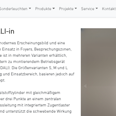
Sonderleuchten
Produkte
Projekte
Service
Kontakt
LI-in
, modernes Erscheinungsbild und eine
n Einsatz in Foyers, Besprechungszonen,
ist in mehreren Varianten erhältlich,
xtern zu montierendem Betriebsgerät
DALI). Die Größenvarianten S, M und L
g und Einsatzbereich, basieren jedoch auf
pt.
ststoffzylinder mit gleichmäßigem
ber drei Punkte an einem zentralen
ssleitung mit integriertem Zugentlaster
und unterstützt die schwebende Wirkung