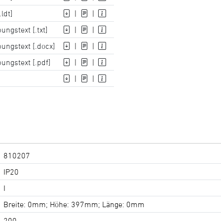
ldt]
|
|
ungstext [.txt]
|
|
ungstext [.docx]
|
|
ungstext [.pdf]
|
|
|
|
810207
IP20
I
Breite: 0mm; Höhe: 397mm; Länge: 0mm
200