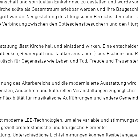
nschaft und spirituellen Einkehr neu zu gestalten und wurde von
irche sollte als Gesamtraum erlebbar werden und ihre Baugeschi
ngriff war die Neugestaltung des liturgischen Bereichs, der nähe
re Verbindung zwischen den Gottesdienstbesuchern und den litu
g
taltung lässt Kirche hell und einladend wirken. Eine entscheid
 Taufbecken, Rednerpult und Taufkerzenständer), aus Eschen- und
olisch für Gegensätze wie Leben und Tod, Freude und Trauer steh
nung des Altarbereichs und die modernisierte Ausstattung wird 
nsten, Andachten und kulturellen Veranstaltungen zugänglicher. 
 Flexibilität für musikalische Aufführungen und andere Gemeinde
zt moderne LED-Technologien, um eine variable und stimmungsvo
gezielt architektonische und liturgische Elemente:
altung: Unterschiedliche Lichtstimmungen können flexibel angepa