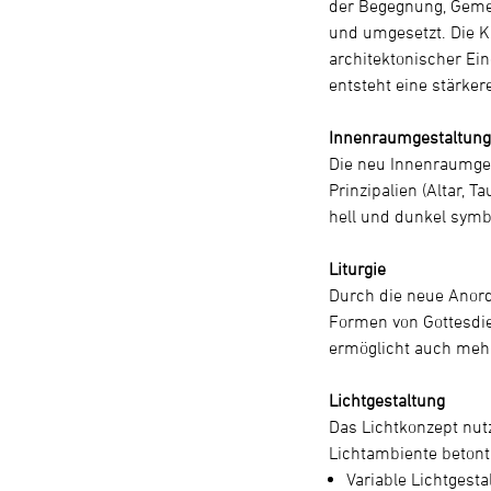
der Begegnung, Gemei
und umgesetzt. Die K
architektonischer Ei
entsteht eine stärke
Innenraumgestaltun
Die neu Innenraumges
Prinzipalien (Altar,
hell und dunkel symb
Liturgie
Durch die neue Anord
Formen von Gottesdie
ermöglicht auch mehr
Lichtgestaltung
Das Lichtkonzept nut
Lichtambiente betont 
Variable Lichtgest