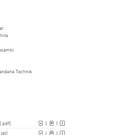
ar
hite
Casambi
handene Technik
[.pdf]
|
|
ldt]
|
|