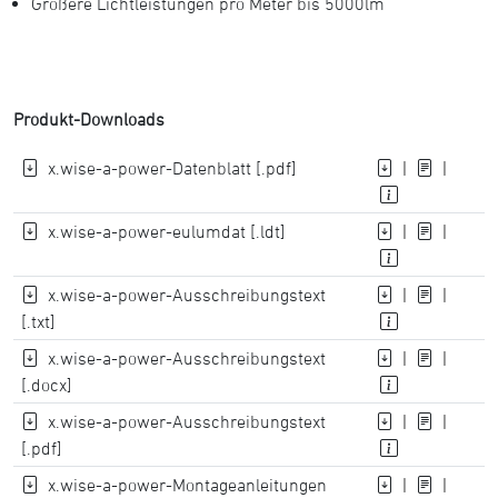
Größere Lichtleistungen pro Meter bis 5000lm
Produkt-Downloads
x.wise-a-power-Datenblatt [.pdf]
|
|
x.wise-a-power-eulumdat [.ldt]
|
|
x.wise-a-power-Ausschreibungstext
|
|
[.txt]
x.wise-a-power-Ausschreibungstext
|
|
[.docx]
x.wise-a-power-Ausschreibungstext
|
|
[.pdf]
x.wise-a-power-Montageanleitungen
|
|