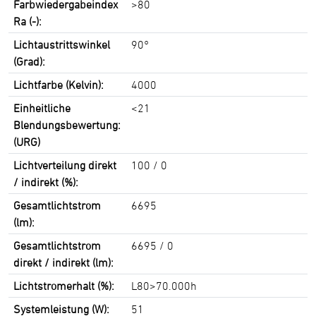
Farbwiedergabeindex
>80
Ra (-):
Lichtaustrittswinkel
90°
(Grad):
Lichtfarbe (Kelvin):
4000
Einheitliche
<21
Blendungsbewertung:
(URG)
Lichtverteilung direkt
100 / 0
/ indirekt (%):
Gesamtlichtstrom
6695
(lm):
Gesamtlichtstrom
6695 / 0
direkt / indirekt (lm):
Lichtstromerhalt (%):
L80>70.000h
Systemleistung (W):
51