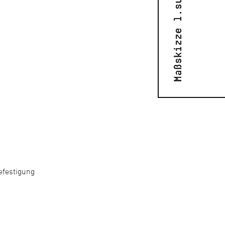
e
efestigung