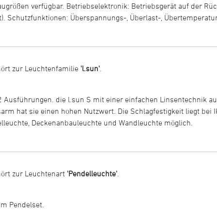
größen verfügbar. Betriebselektronik: Betriebsgerät auf der Rück
est). Schutzfunktionen: Überspannungs-, Überlast-, Übertemperat
ört zur Leuchtenfamilie
'l.sun'
.
 2 Ausführungen. die l.sun S mit einer einfachen Linsentechnik au
m hat sie einen hohen Nutzwert. Die Schlagfestigkeit liegt bei 
elleuchte, Deckenanbauleuchte und Wandleuchte möglich.
ört zur Leuchtenart
'Pendelleuchte'
.
em Pendelset.