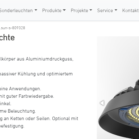
Sonderleuchten
Produkte
Projekte
Service
Kontakt
l.sun-s-809328
chte
hlkörper aus Aluminiumdruckguss,
passiver Kühlung und optimiertem
emeine Anwendungen.
mit guter Farbwiedergabe.
inkel.
ehme Beleuchtung.
 an Ketten oder Seilen. Optional mit
efestigung.