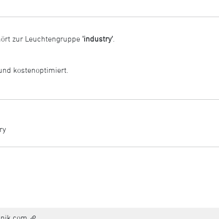
ört zur Leuchtengruppe
'industry'
.
 und kostenoptimiert.
ry
hnik.com