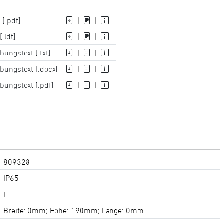
[.pdf]
|
|
.ldt]
|
|
ungstext [.txt]
|
|
bungstext [.docx]
|
|
bungstext [.pdf]
|
|
809328
IP65
I
Breite: 0mm; Höhe: 190mm; Länge: 0mm