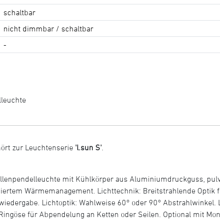
schaltbar
nicht dimmbar / schaltbar
-
lleuchte
ört zur Leuchtenserie
'l.sun S'
.
allenpendelleuchte mit Kühlkörper aus Aluminiumdruckguss, pulv
iertem Wärmemanagement. Lichttechnik: Breitstrahlende Optik f
iedergabe. Lichtoptik: Wahlweise 60° oder 90° Abstrahlwinkel. Li
ingöse für Abpendelung an Ketten oder Seilen. Optional mit Mon