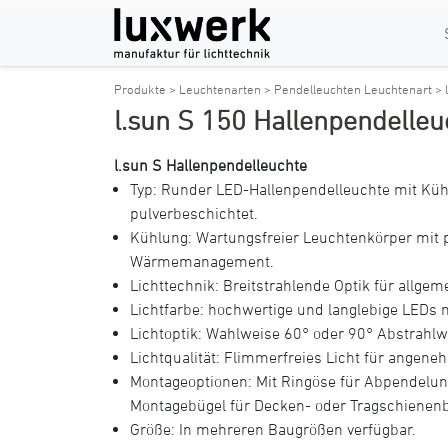
Produkte >
Leuchtenarten >
Pendelleuchten Leuchtenart >
l.sun S 150 Hallenpendelleu
l.sun S Hallenpendelleuchte
Typ: Runder LED-Hallenpendelleuchte mit Kü
pulverbeschichtet.
Kühlung: Wartungsfreier Leuchtenkörper mit 
Wärmemanagement.
Lichttechnik: Breitstrahlende Optik für allg
Lichtfarbe: hochwertige und langlebige LEDs 
Lichtoptik: Wahlweise 60° oder 90° Abstrahlw
Lichtqualität: Flimmerfreies Licht für angen
Montageoptionen: Mit Ringöse für Abpendelung
Montagebügel für Decken- oder Tragschienenb
Größe: In mehreren Baugrößen verfügbar.