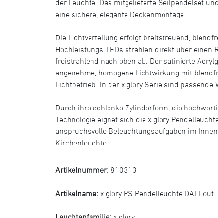
der Leuchte. Das mitgelieferte Seilpendelset u
eine sichere, elegante Deckenmontage.
Die Lichtverteilung erfolgt breitstreuend, blendf
Hochleistungs-LEDs strahlen direkt über einen R
freistrahlend nach oben ab. Der satinierte Acrylg
angenehme, homogene Lichtwirkung mit blendfre
Lichtbetrieb. In der x.glory Serie sind passend
Durch ihre schlanke Zylinderform, die hochwerti
Technologie eignet sich die x.glory Pendelleucht
anspruchsvolle Beleuchtungsaufgaben im Innenb
Kirchenleuchte.
Artikelnummer:
810313
Artikelname:
x.glory PS Pendelleuchte DALI-out
Leuchtenfamilie:
x.glory