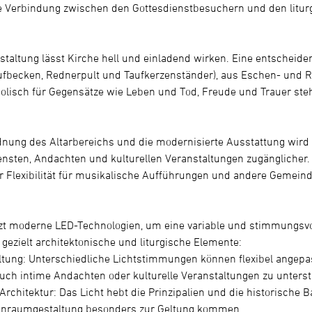
re Verbindung zwischen den Gottesdienstbesuchern und den litu
g
taltung lässt Kirche hell und einladend wirken. Eine entscheid
 Taufbecken, Rednerpult und Taufkerzenständer), aus Eschen- und
olisch für Gegensätze wie Leben und Tod, Freude und Trauer steh
nung des Altarbereichs und die modernisierte Ausstattung wird 
nsten, Andachten und kulturellen Veranstaltungen zugänglicher. 
 Flexibilität für musikalische Aufführungen und andere Gemeinde
zt moderne LED-Technologien, um eine variable und stimmungsvo
gezielt architektonische und liturgische Elemente:
altung: Unterschiedliche Lichtstimmungen können flexibel angepa
auch intime Andachten oder kulturelle Veranstaltungen zu unterst
rchitektur: Das Licht hebt die Prinzipalien und die historische B
nnenraumgestaltung besonders zur Geltung kommen.