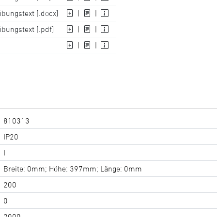
ibungstext [.docx]
|
|
bungstext [.pdf]
|
|
|
|
810313
IP20
I
Breite: 0mm; Höhe: 397mm; Länge: 0mm
200
0
2000