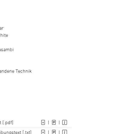
ar
hite
Casambi
handene Technik
 [.pdf]
|
|
bungstext [.txt]
|
|