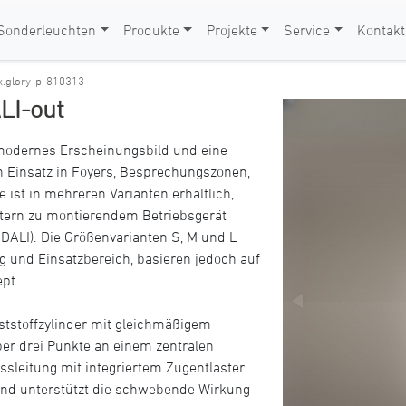
Sonderleuchten
Produkte
Projekte
Service
Kontakt
x.glory-p-810313
LI-out
, modernes Erscheinungsbild und eine
n Einsatz in Foyers, Besprechungszonen,
ist in mehreren Varianten erhältlich,
xtern zu montierendem Betriebsgerät
DALI). Die Größenvarianten S, M und L
g und Einsatzbereich, basieren jedoch auf
pt.
ststoffzylinder mit gleichmäßigem
ber drei Punkte an einem zentralen
ssleitung mit integriertem Zugentlaster
und unterstützt die schwebende Wirkung