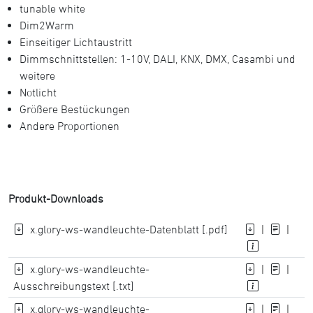
tunable white
Dim2Warm
Einseitiger Lichtaustritt
Dimmschnittstellen: 1-10V, DALI, KNX, DMX, Casambi und
weitere
Notlicht
Größere Bestückungen
Andere Proportionen
Produkt-Downloads
x.glory-ws-wandleuchte-Datenblatt [.pdf]
|
|
x.glory-ws-wandleuchte-
|
|
Ausschreibungstext [.txt]
x.glory-ws-wandleuchte-
|
|