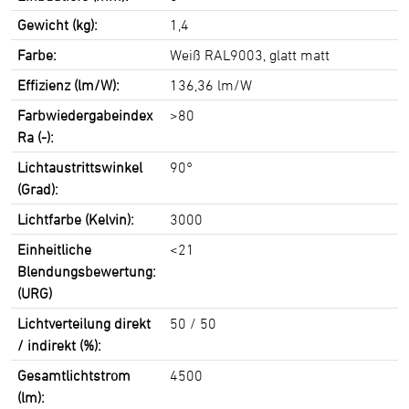
Gewicht (kg):
1,4
Farbe:
Weiß RAL9003, glatt matt
Effizienz (lm/W):
136,36 lm/W
Farbwiedergabeindex
>80
Ra (-):
Lichtaustrittswinkel
90°
(Grad):
Lichtfarbe (Kelvin):
3000
Einheitliche
<21
Blendungsbewertung:
(URG)
Lichtverteilung direkt
50 / 50
/ indirekt (%):
Gesamtlichtstrom
4500
(lm):