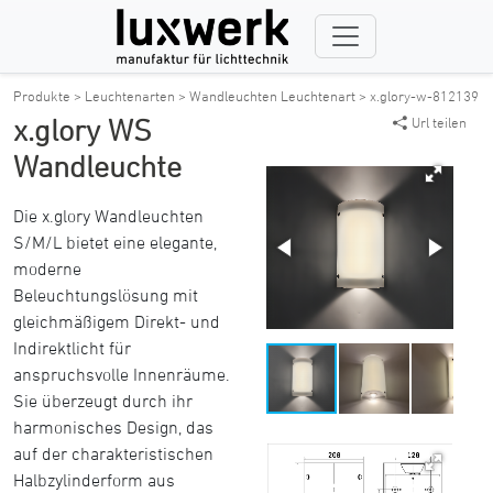
Produkte >
Leuchtenarten >
Wandleuchten Leuchtenart >
x.glory-w-812139
x.glory WS
Url teilen
Wandleuchte
Die x.glory Wandleuchten
S/M/L bietet eine elegante,
moderne
Beleuchtungslösung mit
gleichmäßigem Direkt- und
Indirektlicht für
anspruchsvolle Innenräume.
Sie überzeugt durch ihr
harmonisches Design, das
auf der charakteristischen
Halbzylinderform aus