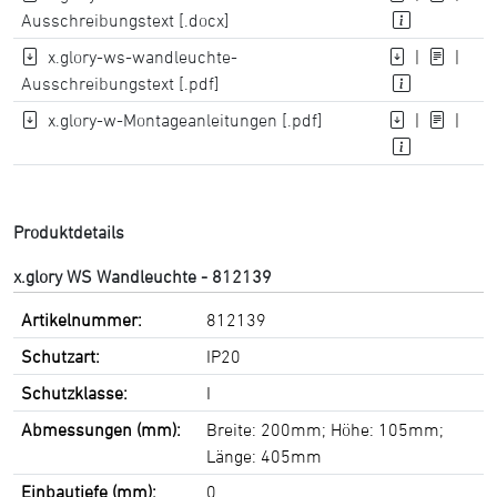
Ausschreibungstext [.docx]
x.glory-ws-wandleuchte-
|
|
Ausschreibungstext [.pdf]
x.glory-w-Montageanleitungen [.pdf]
|
|
Produktdetails
x.glory WS Wandleuchte - 812139
Artikelnummer:
812139
Schutzart:
IP20
Schutzklasse:
I
Abmessungen (mm):
Breite: 200mm; Höhe: 105mm;
Länge: 405mm
Einbautiefe (mm):
0