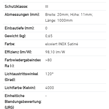
Schutzklasse:
III
Abmessungen (mm):
Breite: 20mm; Höhe: 11mm;
Länge: 1000mm
Einbautiefe (mm):
0
Gewicht (kg):
0,65
Farbe:
eloxiert INOX Satiné
Effizienz (lm/W):
98,10 lm/W
Farbwiedergabeindex
>80
Ra (-):
Lichtaustrittswinkel
120°
(Grad):
Lichtfarbe (Kelvin):
4000
Einheitliche
-
Blendungsbewertung:
(URG)