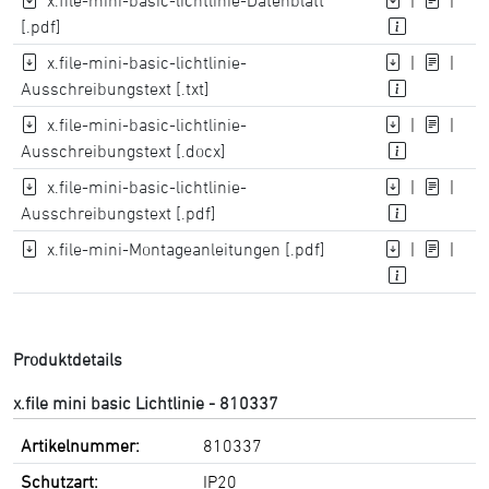
x.file-mini-basic-lichtlinie-Datenblatt
|
|
[.pdf]
x.file-mini-basic-lichtlinie-
|
|
Ausschreibungstext [.txt]
x.file-mini-basic-lichtlinie-
|
|
Ausschreibungstext [.docx]
x.file-mini-basic-lichtlinie-
|
|
Ausschreibungstext [.pdf]
x.file-mini-Montageanleitungen [.pdf]
|
|
Produktdetails
x.file mini basic Lichtlinie - 810337
Artikelnummer:
810337
Schutzart:
IP20