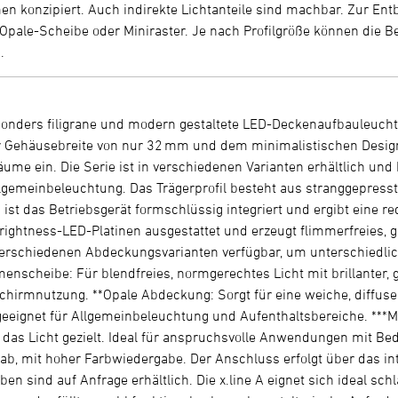
n konzipiert. Auch indirekte Lichtanteile sind machbar. Zur Ent
pale-Scheibe oder Miniraster. Je nach Profilgröße können die Be
.
besonders filigrane und modern gestaltete LED-Deckenaufbauleuc
r Gehäusebreite von nur 32 mm und dem minimalistischen Design u
me ein. Die Serie ist in verschiedenen Varianten erhältlich und b
gemeinbeleuchtung. Das Trägerprofil besteht aus stranggepresst
 ist das Betriebsgerät formschlüssig integriert und ergibt eine r
rightness-LED-Platinen ausgestattet und erzeugt flimmerfreies, g
ei verschiedenen Abdeckungsvarianten verfügbar, um unterschiedl
enscheibe: Für blendfreies, normgerechtes Licht mit brillanter, g
schirmnutzung. **Opale Abdeckung: Sorgt für eine weiche, diffuse
eeignet für Allgemeinbeleuchtung und Aufenthaltsbereiche. ***Mini
das Licht gezielt. Ideal für anspruchsvolle Anwendungen mit Bed
 ab, mit hoher Farbwiedergabe. Der Anschluss erfolgt über das int
en sind auf Anfrage erhältlich. Die x.line A eignet sich ideal sch