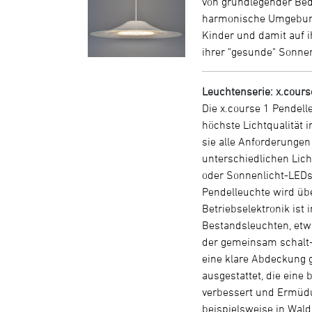
von grundlegender Bede
harmonische Umgebung 
Kinder und damit auf i
ihrer "gesunde" Sonnen
Leuchtenserie: x.cours
Die x.course 1 Pendel
höchste Lichtqualität 
sie alle Anforderungen
unterschiedlichen Lic
oder Sonnenlicht-LEDs
Pendelleuchte wird üb
Betriebselektronik ist
Bestandsleuchten, etwa
der gemeinsam schalt- 
eine klare Abdeckung g
ausgestattet, die eine
verbessert und Ermüdu
beispielsweise in Wal