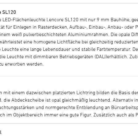
re SL120
ge LED-Flächenleuchte l.encore SL120 mit nur 9 mm Bauhöhe, geeig
lität für Einlegen in Rasterdecken, Aufbau-, Einbau-, Anbau- ode
inem weiß pulverbeschichteten Aluminiumrahmen. Die opale Diff
hrleistet eine homogene Lichtfläche bei gleichzeitig reduzierte
ie Leuchte eine lange Lebensdauer und stabile Farbtemperatur. D
t die Leuchte mit dimmbaren Betriebsgeräten (DALI)erhältlich. Zu
azu erworben werden.
 mit einem dazwischen platzierten Lichtring bilden die Basis der
iß. die Abdeckscheibe ist opal gleichmäßig leuchtend. Alternativ i
uchtungsstärken und normgerechte Entblendung an Büroarbeitspl
h im Objektbereich immer eine gute Figur. Zusätzlich auch als P
l