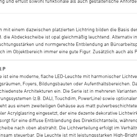
ng und erfüllt sowohl funktionale als auch gestalterische Anfo
 mit einem dazwischen platzierten Lichtring bilden die Basis der
iß. die Abdeckscheibe ist opal gleichmäßig leuchtend. Alternativ i
uchtungsstärken und normgerechte Entblendung an Büroarbeitspl
h im Objektbereich immer eine gute Figur. Zusätzlich auch als P
l P
te ist eine moderne, flache LED-Leuchte mit harmonischer Lichtver
gsräumen, Foyers, Bildungsbauten oder Aufenthaltsbereichen. Das
rschiedenste Architekturen ein. Die Serie ist in mehreren Variant
rungssystemen (z.B. DALI, Touchdim, PowerLine) sowie optionale
teht aus einem zweiteiligen Gehäuse aus matt pulverbeschichtet
ler Acrylglasring eingesetzt, der eine dezente dekorative Lichtwi
orgt für eine diffuse Entblendung des Direktlichtanteils, während
eibe nach oben abstrahlt. Die Lichtverteilung erfolgt im Verhältn
insam steuerbar. Die Leuchte ist mit leistungsstarken High-Brig