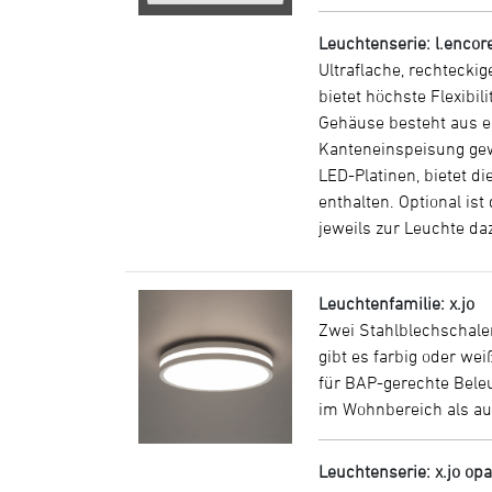
Leuchtenserie: l.enco
Ultraflache, rechtecki
bietet höchste Flexibi
Gehäuse besteht aus e
Kanteneinspeisung gewä
LED-Platinen, bietet d
enthalten. Optional is
jeweils zur Leuchte d
Leuchtenfamilie: x.jo
Zwei Stahlblechschalen
gibt es farbig oder we
für BAP-gerechte Bele
im Wohnbereich als auc
Leuchtenserie: x.jo opa