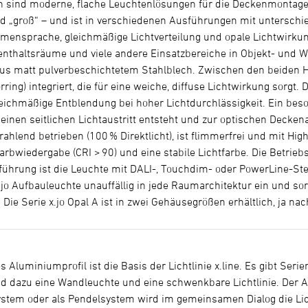
en sind moderne, flache Leuchtenlösungen für die Deckenmontage
d „groß“ – und ist in verschiedenen Ausführungen mit unterschi
mensprache, gleichmäßige Lichtverteilung und opale Lichtwirkung
enthaltsräume und viele andere Einsatzbereiche in Objekt- und 
aus matt pulverbeschichtetem Stahlblech. Zwischen den beiden H
rring) integriert, die für eine weiche, diffuse Lichtwirkung sorg
gleichmäßige Entblendung bei hoher Lichtdurchlässigkeit. Ein be
 einen seitlichen Lichtaustritt entsteht und zur optischen Decken
rahlend betrieben (100 % Direktlicht), ist flimmerfrei und mit Hi
arbwiedergabe (CRI > 90) und eine stabile Lichtfarbe. Die Betriebs
sführung ist die Leuchte mit DALI-, Touchdim- oder PowerLine-Ste
x.jo Aufbauleuchte unauffällig in jede Raumarchitektur ein und so
Die Serie x.jo Opal A ist in zwei Gehäusegrößen erhältlich, ja 
s Aluminiumprofil ist die Basis der Lichtlinie x.line. Es gibt Ser
d dazu eine Wandleuchte und eine schwenkbare Lichtlinie. Der A
stem oder als Pendelsystem wird im gemeinsamen Dialog die Lic