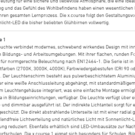
utung für eine sichere und liebevolle Atmosphäre, die eine ideal
und das Gefühl des Wohlbefindens haben einen wesentlichen Ei
hren gesamten Lernprozess. Die x.course folgt den Gestaltungsv
licht-LED die bisher beliebten Glühbirnen vollwertig.
e 1
leuchte verbindet modernes, schwebend wirkendes Design mit inn
in Bildungs- und Arbeitsumgebungen. Mit ihrer flachen, runden 
 für normgerechte Beleuchtung nach EN12464-1. Die Serie ist in 
htfarben (2700K, 3000K, 4000K), Farbwiedergabestufen (CRI 90 o
. Der Leuchtenschirm besteht aus pulverbeschichtetem Aluminium
er eine weiße Anschlussleitung abgehängt, mit standardmäßigem
 im Leuchtengehäuse integriert, was eine einfache Montage ermög
 in Bildungseinrichtungen, verfügbar. Die Leuchte verfügt über ei
und dimmbar ausgeführt ist. Der indirekte Lichtanteil sorgt für
eschützt. Die direkt abstrahlende Unterseite ist mit einer radia
 blendfreie Lichtverteilung und natürliches Licht mit Sonnenlicht
ng reduziert. Ebenfalls erhältlich sind LED-Umbausätze zur Nac
dorfschulen. Die x.course 1 eignet sich besonders für Schulen, 