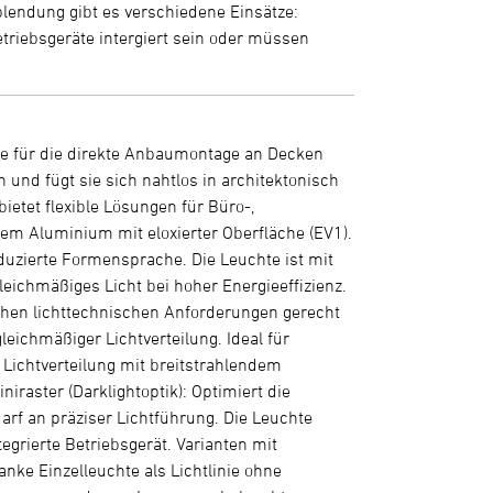
blendung gibt es verschiedene Einsätze:
triebsgeräte intergiert sein oder müssen
hte für die direkte Anbaumontage an Decken
nd fügt sie sich nahtlos in architektonisch
ietet flexible Lösungen für Büro-,
em Aluminium mit eloxierter Oberfläche (EV1).
eduzierte Formensprache. Die Leuchte ist mit
leichmäßiges Licht bei hoher Energieeffizienz.
ichen lichttechnischen Anforderungen gerecht
leichmäßiger Lichtverteilung. Ideal für
 Lichtverteilung mit breitstrahlendem
raster (Darklightoptik): Optimiert die
arf an präziser Lichtführung. Die Leuchte
egrierte Betriebsgerät. Varianten mit
lanke Einzelleuchte als Lichtlinie ohne