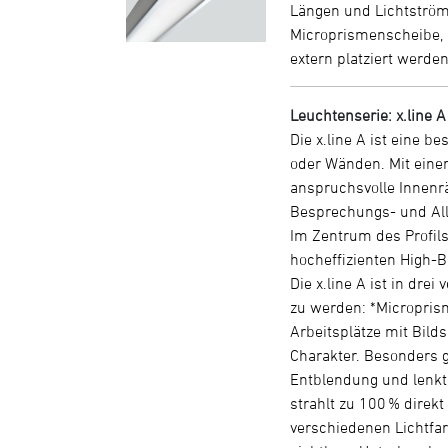
Längen und Lichtströme
Microprismenscheibe, O
extern platziert werden
Leuchtenserie: x.line A
Die x.line A ist eine 
oder Wänden. Mit eine
anspruchsvolle Innenräu
Besprechungs- und All
Im Zentrum des Profils
hocheffizienten High-B
Die x.line A ist in dr
zu werden: *Microprism
Arbeitsplätze mit Bild
Charakter. Besonders g
Entblendung und lenkt 
strahlt zu 100 % direkt
verschiedenen Lichtfarb