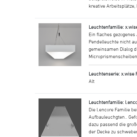
kreative Arbeitsplätze
Leuchtenfamilie: x.wis
Ein flaches gezogenes 
Pendelleuchte nicht a
gemeinsamen Dialog da
Microprismenscheiben s
Leuchtenserie: x.wise 
Alt
Leuchtenfamilie: l.enc
Die l.encore Familie b
Aufbauleuchgten.. Gef
dazu passend die groß
der Decke zu schwebe