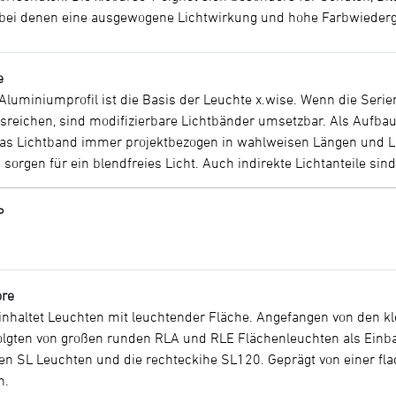
, bei denen eine ausgewogene Lichtwirkung und hohe Farbwiederg
e
Aluminiumprofil ist die Basis der Leuchte x.wise. Wenn die Seri
usreichen, sind modifizierbare Lichtbänder umsetzbar. Als Aufb
s Lichtband immer projektbezogen in wahlweisen Längen und Li
orgen für ein blendfreies Licht. Auch indirekte Lichtanteile sin
P
ore
einhaltet Leuchten mit leuchtender Fläche. Angefangen von den 
olgten von großen runden RLA und RLE Flächenleuchten als Einba
en SL Leuchten und die rechteckihe SL120. Geprägt von einer fl
n.