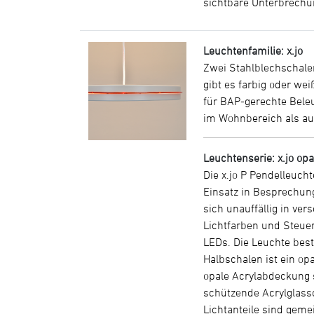
sichtbare Unterbrechu
Leuchtenfamilie: x.jo
Zwei Stahlblechschalen
gibt es farbig oder we
für BAP-gerechte Bele
im Wohnbereich als auc
Leuchtenserie: x.jo opa
Die x.jo P Pendelleuch
Einsatz in Besprechun
sich unauffällig in ve
Lichtfarben und Steue
LEDs. Die Leuchte bes
Halbschalen ist ein opa
opale Acrylabdeckung s
schützende Acrylglassch
Lichtanteile sind geme