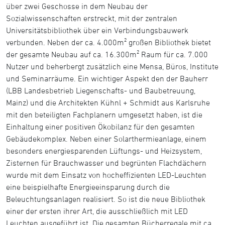
über zwei Geschosse in dem Neubau der
Sozialwissenschaften erstreckt, mit der zentralen
Universitätsbibliothek über ein Verbindungsbauwerk
verbunden. Neben der ca. 4.000m² großen Bibliothek bietet
der gesamte Neubau auf ca. 16.300m² Raum für ca. 7.000
Nutzer und beherbergt zusätzlich eine Mensa, Büros, Institute
und Seminarräume. Ein wichtiger Aspekt den der Bauherr
(LBB Landesbetrieb Liegenschafts- und Baubetreuung,
Mainz) und die Architekten Kühnl + Schmidt aus Karlsruhe
mit den beteiligten Fachplanern umgesetzt haben, ist die
Einhaltung einer positiven Ökobilanz für den gesamten
Gebäudekomplex. Neben einer Solarthermieanlage, einem
besonders energiesparenden Lüftungs- und Heizsystem,
Zisternen für Brauchwasser und begrünten Flachdächern
wurde mit dem Einsatz von hocheffizienten LED-Leuchten
eine beispielhafte Energieeinsparung durch die
Beleuchtungsanlagen realisiert. So ist die neue Bibliothek
einer der ersten ihrer Art, die ausschließlich mit LED
Leuchten ausgeführt ist. Die gesamten Bücherregale mit ca.