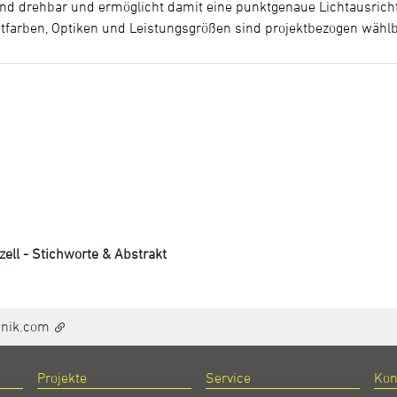
d drehbar und ermöglicht damit eine punktgenaue Lichtausrichtun
chtfarben, Optiken und Leistungsgrößen sind projektbezogen wählb
ell - Stichworte & Abstrakt
hnik.com
Projekte
Service
Kon