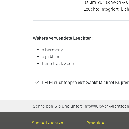
ist um 90° schwenk- un
Leuchte integriert. Li
Weitere verwendete Leuchten:
x.harmony
x.jo klein
l.une track Zoom
LED-Leuchtenprojekt: Sankt Michael Kupferz
Schreiben Sie uns unter:
info@luxwerk-lichttec
Sonderleuchten
Produkte