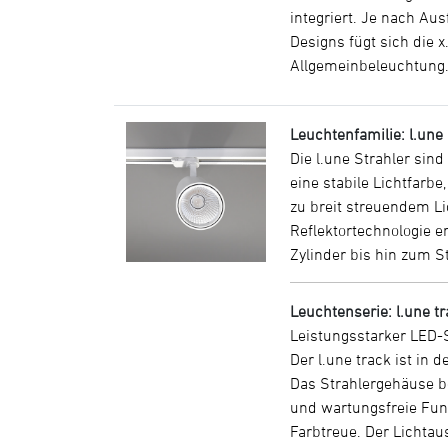
integriert. Je nach Au
Designs fügt sich die 
Allgemeinbeleuchtung. 
Leuchtenfamilie: l.une
Die l.une Strahler sin
eine stabile Lichtfarb
zu breit streuendem Li
Reflektortechnologie 
Zylinder bis hin zum S
Leuchtenserie: l.une t
Leistungsstarker LED-S
Der l.une track ist in
Das Strahlergehäuse be
und wartungsfreie Funk
Farbtreue. Der Lichtaus