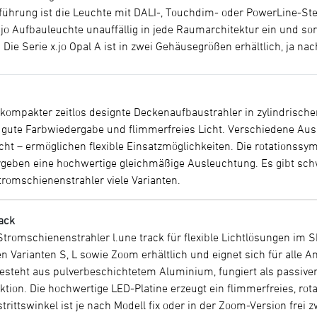
sführung ist die Leuchte mit DALI-, Touchdim- oder PowerLine-Ste
x.jo Aufbauleuchte unauffällig in jede Raumarchitektur ein und so
Die Serie x.jo Opal A ist in zwei Gehäusegrößen erhältlich, ja 
d kompakter zeitlos designte Deckenaufbaustrahler in zylindrische
e, gute Farbwiedergabe und flimmerfreies Licht. Verschiedene Au
cht – ermöglichen flexible Einsatzmöglichkeiten. Die rotationssy
ergeben eine hochwertige gleichmäßige Ausleuchtung. Es gibt sc
tromschienenstrahler viele Varianten.
rack
tromschienenstrahler l.une track für flexible Lichtlösungen im 
 den Varianten S, L sowie Zoom erhältlich und eignet sich für a
steht aus pulverbeschichtetem Aluminium, fungiert als passiver
tion. Die hochwertige LED-Platine erzeugt ein flimmerfreies, ro
trittswinkel ist je nach Modell fix oder in der Zoom-Version frei 