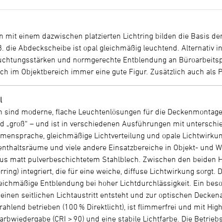
 mit einem dazwischen platzierten Lichtring bilden die Basis der
iß. die Abdeckscheibe ist opal gleichmäßig leuchtend. Alternativ i
uchtungsstärken und normgerechte Entblendung an Büroarbeitspl
h im Objektbereich immer eine gute Figur. Zusätzlich auch als P
l
en sind moderne, flache Leuchtenlösungen für die Deckenmontage
d „groß“ – und ist in verschiedenen Ausführungen mit unterschi
mensprache, gleichmäßige Lichtverteilung und opale Lichtwirkung
enthaltsräume und viele andere Einsatzbereiche in Objekt- und 
aus matt pulverbeschichtetem Stahlblech. Zwischen den beiden H
rring) integriert, die für eine weiche, diffuse Lichtwirkung sorg
gleichmäßige Entblendung bei hoher Lichtdurchlässigkeit. Ein be
 einen seitlichen Lichtaustritt entsteht und zur optischen Decken
rahlend betrieben (100 % Direktlicht), ist flimmerfrei und mit Hi
arbwiedergabe (CRI > 90) und eine stabile Lichtfarbe. Die Betriebs