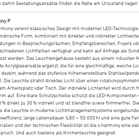
ch damit Gestaltungsansätze finden die Nahe am Urzustand liegen u
ony P
rmony vereint klassisches Design mit moderner LED-Technologie u
indrische Form, kombiniert mit direkter und indirekter Lichtvertei
ungen in Besprechungsräumen, Empfangsbereichen, Foyers oder
rschiedenen Lichtfarben verfügbar und kann auf Anfrage als Son
st werden. Das Leuchtengehäuse besteht aus einem robusten Met
rte Acrylglasansätze ergänzt, die für eine gleichmäßige, weiche L
 dezent, während das stufenlos höhenverstellbare Stahlseilpende
 Die Leuchte strahlt direktes Licht über einen rotationssymmetri
 am Arbeitsplatz oder Tisch. Der indirekte Lichtanteil wird durch
hm auf. Eine klare Schutzscheibe schützt die LED-Komponenten vo
0 % direkt zu 30 % indirekt und ist blendfrei sowie flimmerfrei. Die
s die Leuchte in moderne Lichtmanagementsysteme eingebunden
ieeffizienz, lange Lebensdauer (L80 > 50.000 h) und eine gute Far
ialien und der technischen Flexibilität ist die x.harmony eine vi
pruch. Und auch bestens als Kirchenleuchte geeignet.