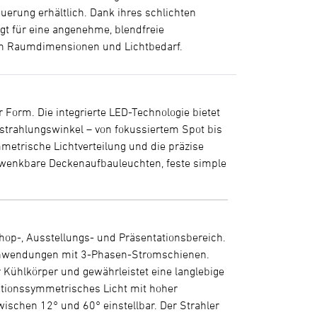
uerung erhältlich. Dank ihres schlichten
rgt für eine angenehme, blendfreie
nach Raumdimensionen und Lichtbedarf.
r Form. Die integrierte LED-Technologie bietet
sstrahlungswinkel – von fokussiertem Spot bis
mmetrische Lichtverteilung und die präzise
hwenkbare Deckenaufbauleuchten, feste simple
Shop-, Ausstellungs- und Präsentationsbereich.
lle Anwendungen mit 3-Phasen-Stromschienen.
 Kühlkörper und gewährleistet eine langlebige
tationssymmetrisches Licht mit hoher
zwischen 12° und 60° einstellbar. Der Strahler