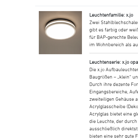
Leuchtenfamilie: x.jo
Zwei Stahlblechschalen
gibt es farbig oder we
für BAP-gerechte Bele
im Wohnbereich als auc
Leuchtenserie: x.jo opa
Die x.jo Aufbauleucht
Baugrößen – „klein“ un
Durch ihre dezente For
Eingangsbereiche, Auf
zweiteiligen Gehäuse 
Acrylglasscheibe (Deko
Acrylglas bietet eine 
die Leuchte, der durch
ausschließlich direktst
bieten eine sehr gute F