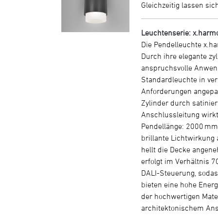
Gleichzeitig lassen si
Leuchtenserie: x.harm
Die Pendelleuchte x.ha
Durch ihre elegante zyl
anspruchsvolle Anwend
Standardleuchte in ve
Anforderungen angepas
Zylinder durch satinie
Anschlussleitung wirkt
Pendellänge: 2000 mm).
brillante Lichtwirkung
hellt die Decke angene
erfolgt im Verhältnis 7
DALI-Steuerung, sodas
bieten eine hohe Energ
der hochwertigen Mater
architektonischem Ans