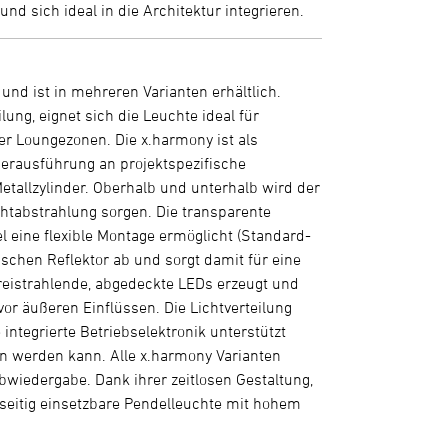
nd sich ideal in die Architektur integrieren.
nd ist in mehreren Varianten erhältlich.
lung, eignet sich die Leuchte ideal für
 Loungezonen. Die x.harmony ist als
derausführung an projektspezifische
allzylinder. Oberhalb und unterhalb wird der
ichtabstrahlung sorgen. Die transparente
l eine flexible Montage ermöglicht (Standard-
schen Reflektor ab und sorgt damit für eine
 freistrahlende, abgedeckte LEDs erzeugt und
r äußeren Einflüssen. Die Lichtverteilung
 integrierte Betriebselektronik unterstützt
 werden kann. Alle x.harmony Varianten
bwiedergabe. Dank ihrer zeitlosen Gestaltung,
elseitig einsetzbare Pendelleuchte mit hohem