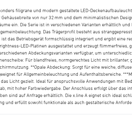
besonders filigrane und modern gestaltete LED-Deckenaufbauleuc
r Gehäusebreite von nur 32 mm und dem minimalistischen Design u
me ein. Die Serie ist in verschiedenen Varianten erhältlich und b
gemeinbeleuchtung. Das Trägerprofil besteht aus stranggepresst
 ist das Betriebsgerät formschlüssig integriert und ergibt eine r
rightness-LED-Platinen ausgestattet und erzeugt flimmerfreies, g
ei verschiedenen Abdeckungsvarianten verfügbar, um unterschiedl
enscheibe: Für blendfreies, normgerechtes Licht mit brillanter, g
schirmnutzung. **Opale Abdeckung: Sorgt für eine weiche, diffuse
eeignet für Allgemeinbeleuchtung und Aufenthaltsbereiche. ***Mini
das Licht gezielt. Ideal für anspruchsvolle Anwendungen mit Bed
 ab, mit hoher Farbwiedergabe. Der Anschluss erfolgt über das int
en sind auf Anfrage erhältlich. Die x.line A eignet sich ideal sch
ng und erfüllt sowohl funktionale als auch gestalterische Anfo