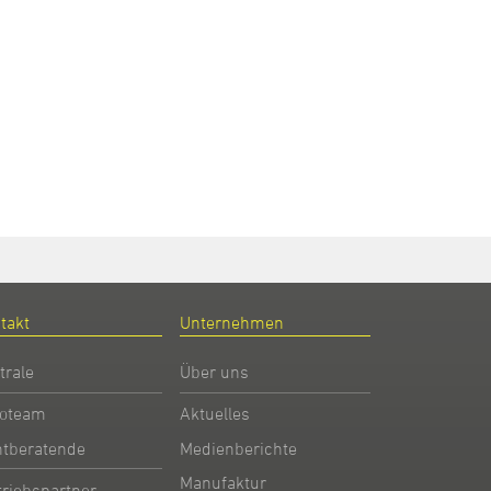
takt
Unternehmen
trale
Über uns
oteam
Aktuelles
htberatende
Medienberichte
Manufaktur
triebspartner