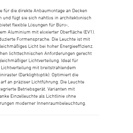
hte für die direkte Anbaumontage an Decken
nd fügt sie sich nahtlos in architektonisch
ietet flexible Lösungen für Büro-,
em Aluminium mit eloxierter Oberfläche (EV1).
eduzierte Formensprache. Die Leuchte ist mit
leichmäßiges Licht bei hoher Energieeffizienz.
ichen lichttechnischen Anforderungen gerecht
leichmäßiger Lichtverteilung. Ideal für
 Lichtverteilung mit breitstrahlendem
raster (Darklightoptik): Optimiert die
arf an präziser Lichtführung. Die Leuchte
egrierte Betriebsgerät. Varianten mit
lanke Einzelleuchte als Lichtlinie ohne
rderungen moderner Innenraumbeleuchtung.