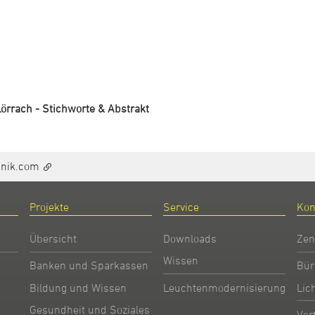
örrach - Stichworte & Abstrakt
hnik.com
Projekte
Service
Kon
Übersicht
Downloads
Zen
Wissen
Banken und Sparkassen
Bür
Bildung und Wissen
Leuchtenmodernisierung
Lic
Gesundheit und Soziales
Ver