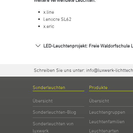
Weitere verwendete Leuchten:
x.line
l.enocre SL62
x.eric
LED-Leuchtenprojekt: Freie Waldorfschule L
Schreiben Sie uns unter:
info@luxwerk-lichttec
Sonderleuchten
Produkte
Übersicht
Übersicht
Sonderleuchten-Blog
Leuchtengruppen
Leuchtenfamilien
Sonderleuchten von
Leuchtenarten
luxwerk