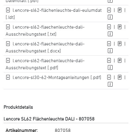
Datenblatt [.pdf]
l.encore-sl62-flächenleuchte-dali-eulumdat
|
|
[.ldt]
l.encore-sl62-flaechenleuchte-dali-
|
|
Ausschreibungstext [.txt]
l.encore-sl62-flaechenleuchte-dali-
|
|
Ausschreibungstext [.docx]
l.encore-sl62-flaechenleuchte-dali-
|
|
Ausschreibungstext [.pdf]
l.encore-sl30-62-Montageanleitungen [.pdf]
|
|
Produktdetails
l.encore SL62 Flächenleuchte DALI - 807058
Artikelnummer:
807058