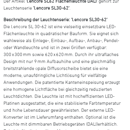
Der Artikel
'l.encore SL62 Flächenleuchte DALI'
gehört zur
Leuchtenserie
'l.encore SL30-62'
.
Beschreibung der Leuchtenserie: 'l.encore SL30-62'
Die l.encore SL 30-62 ist eine vielseitig einsetzbare LED-
Flächenleuchte in quadratischer Bauform. Sie eignet sich
wahlweise als Einlege-, Einbau-, Aufbau-, Anbau-, Pendel-
oder Wandleuchte und ist in zwei Größen verfügbar:
300 x 300 mm sowie 620 x 620 mm. Durch ihr ultraflaches
Design mit nur 9 mm Aufbauhöhe und eine gleichmäßig
breitstrahlende opale Diffusorscheibe bietet sie eine
moderne, unaufdringliche Lichtlösung für vielfältige
Anwendungen. Die patentierte Kanteneinspeisung erzeugt
eine homogene Lichtfläche bei gleichzeitig reduzierten
Leuchtdichten. Die Leuchte ist mit hocheffizienten LED-
Platinen ausgestattet, die eine stabilisierte Farbtemperatur
und hohe Lebensdauer gewährleisten. Der externe LED-
Konverter ist im Lieferumfang enthalten. Optional ist die
Leuchte mit dimmbaren Betriebsgeräten (DALI)erhältlich.