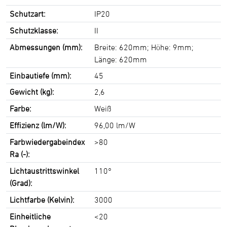
Schutzart:
IP20
Schutzklasse:
II
Abmessungen (mm):
Breite: 620mm; Höhe: 9mm;
Länge: 620mm
Einbautiefe (mm):
45
Gewicht (kg):
2,6
Farbe:
Weiß
Effizienz (lm/W):
96,00 lm/W
Farbwiedergabeindex
>80
Ra (-):
Lichtaustrittswinkel
110°
(Grad):
Lichtfarbe (Kelvin):
3000
Einheitliche
<20