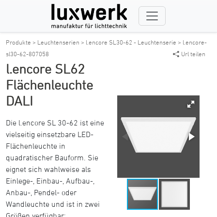
Produkte >
Leuchtenserien >
l.encore SL30-62 - Leuchtenserie >
l.encore-
sl30-62-807058
Url teilen
l.encore SL62
Flächenleuchte
DALI
Die l.encore SL 30-62 ist eine
vielseitig einsetzbare LED-
Flächenleuchte in
quadratischer Bauform. Sie
eignet sich wahlweise als
Einlege-, Einbau-, Aufbau-,
Anbau-, Pendel- oder
Wandleuchte und ist in zwei
Größen verfügbar: