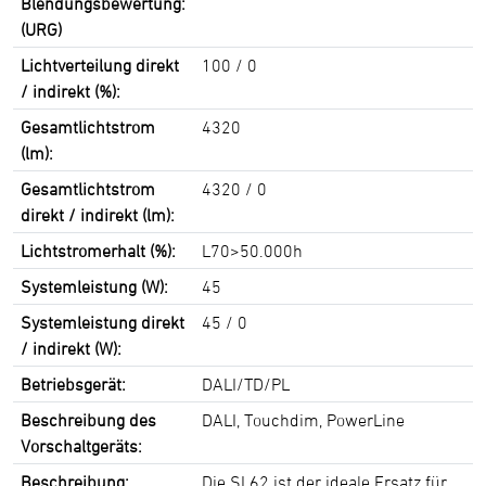
Blendungsbewertung:
(URG)
Lichtverteilung direkt
100 / 0
/ indirekt (%):
Gesamtlichtstrom
4320
(lm):
Gesamtlichtstrom
4320 / 0
direkt / indirekt (lm):
Lichtstromerhalt (%):
L70>50.000h
Systemleistung (W):
45
Systemleistung direkt
45 / 0
/ indirekt (W):
Betriebsgerät:
DALI/TD/PL
Beschreibung des
DALI, Touchdim, PowerLine
Vorschaltgeräts:
Beschreibung:
Die SL62 ist der ideale Ersatz für