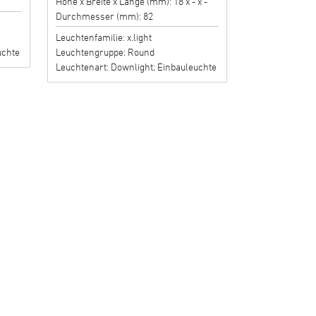
Höhe x Breite x Länge (mm): 18 x - x -
Durchmesser (mm): 82
Leuchtenfamilie: x.light
uchte
Leuchtengruppe: Round
Leuchtenart: Downlight; Einbauleuchte