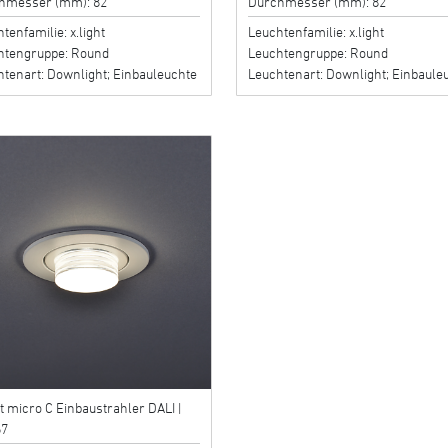
hmesser (mm): 82
Durchmesser (mm): 82
tenfamilie: x.light
Leuchtenfamilie: x.light
htengruppe: Round
Leuchtengruppe: Round
tenart: Downlight; Einbauleuchte
Leuchtenart: Downlight; Einbaule
ht micro C Einbaustrahler DALI |
67