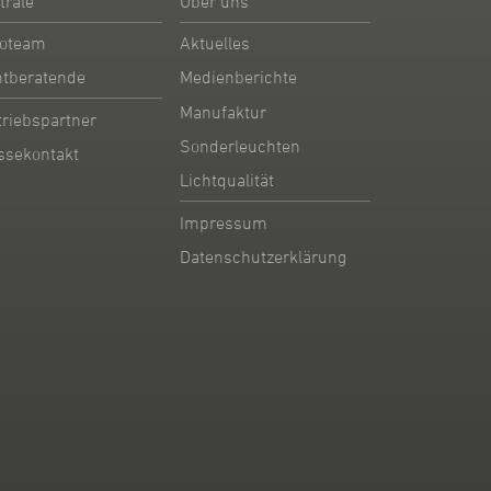
trale
Über uns
oteam
Aktuelles
htberatende
Medienberichte
Manufaktur
triebspartner
Sonderleuchten
ssekontakt
Lichtqualität
Impressum
Datenschutzerklärung