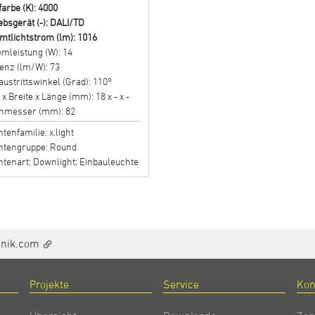
farbe (K): 4000
ebsgerät (-): DALI/TD
mtlichtstrom (lm): 1016
mleistung (W): 14
ienz (lm/W): 73
austrittswinkel (Grad): 110°
x Breite x Länge (mm): 18 x - x -
hmesser (mm): 82
tenfamilie: x.light
htengruppe: Round
tenart: Downlight; Einbauleuchte
hnik.com
Projekte
Service
Kon