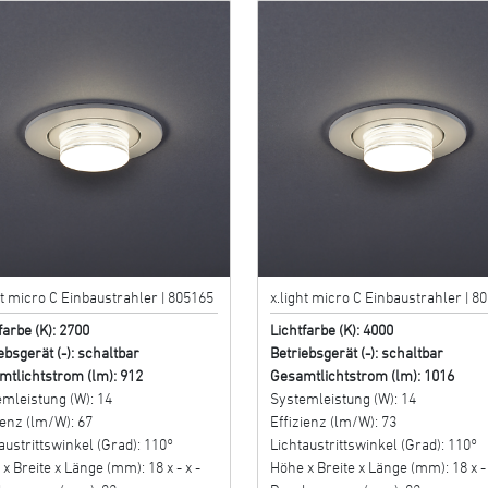
ht micro C Einbaustrahler | 805165
x.light micro C Einbaustrahler | 8
farbe (K): 2700
Lichtfarbe (K): 4000
ebsgerät (-): schaltbar
Betriebsgerät (-): schaltbar
mtlichtstrom (lm): 912
Gesamtlichtstrom (lm): 1016
mleistung (W): 14
Systemleistung (W): 14
ienz (lm/W): 67
Effizienz (lm/W): 73
austrittswinkel (Grad): 110°
Lichtaustrittswinkel (Grad): 110°
x Breite x Länge (mm): 18 x - x -
Höhe x Breite x Länge (mm): 18 x - 