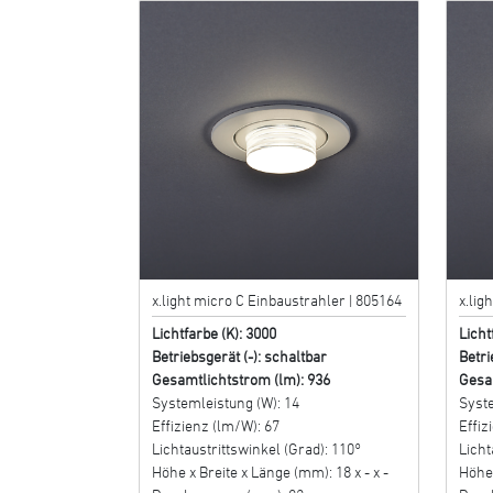
x.light micro C Einbaustrahler | 805164
x.lig
Lichtfarbe (K): 3000
Licht
Betriebsgerät (-): schaltbar
Betri
Gesamtlichtstrom (lm): 936
Gesa
Systemleistung (W): 14
Syste
Effizienz (lm/W): 67
Effiz
Lichtaustrittswinkel (Grad): 110°
Licht
Höhe x Breite x Länge (mm): 18 x - x -
Höhe 