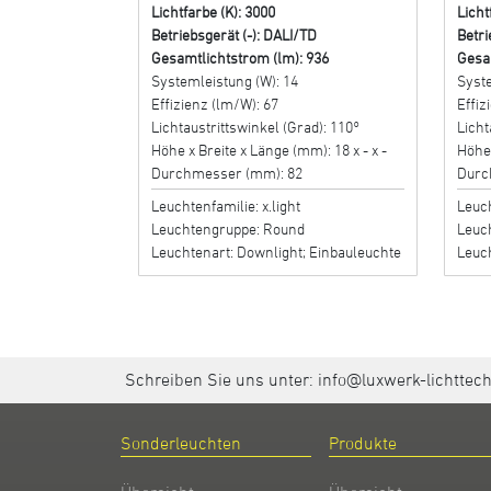
Lichtfarbe (K): 3000
Licht
Betriebsgerät (-): DALI/TD
Betri
Gesamtlichtstrom (lm): 936
Gesa
Systemleistung (W): 14
Syste
Effizienz (lm/W): 67
Effiz
Lichtaustrittswinkel (Grad): 110°
Licht
Höhe x Breite x Länge (mm): 18 x - x -
Höhe 
Durchmesser (mm): 82
Durc
Leuchtenfamilie: x.light
Leuch
Leuchtengruppe: Round
Leuc
Leuchtenart: Downlight; Einbauleuchte
Leuch
Schreiben Sie uns unter:
info@luxwerk-lichttec
Sonderleuchten
Produkte