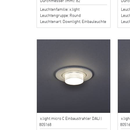
Durchmesser (mm): 82
Durc
Leuchtenfamilie: x.light
Leuch
Leuchtengruppe: Round
Leuc
Leuchtenart: Downlight; Einbauleuchte
Leuch
x.light micro C Einbaustrahler DALI |
x.lig
805168
8051