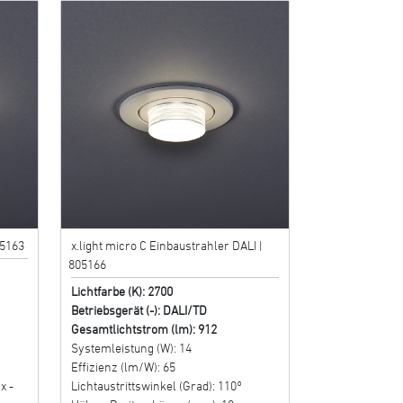
05163
x.light micro C Einbaustrahler DALI |
805166
Lichtfarbe (K): 2700
Betriebsgerät (-): DALI/TD
Gesamtlichtstrom (lm): 912
Systemleistung (W): 14
Effizienz (lm/W): 65
x -
Lichtaustrittswinkel (Grad): 110°