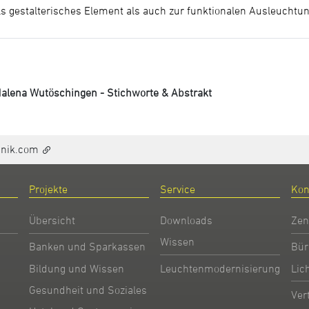
s gestalterisches Element als auch zur funktionalen Ausleuchtun
dalena Wutöschingen - Stichworte & Abstrakt
hnik.com
Projekte
Service
Kon
Übersicht
Downloads
Zen
Wissen
Banken und Sparkassen
Bür
Bildung und Wissen
Leuchtenmodernisierung
Lic
Gesundheit und Soziales
Ver