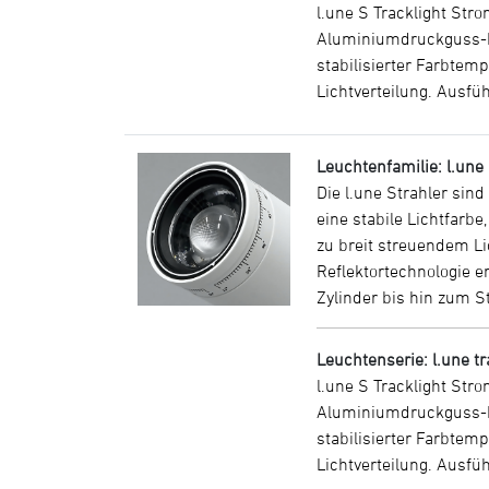
l.une S Tracklight St
Aluminiumdruckguss-K
stabilisierter Farbtem
Lichtverteilung. Ausf
Leuchtenfamilie: l.une
Die l.une Strahler sin
eine stabile Lichtfarb
zu breit streuendem Li
Reflektortechnologie 
Zylinder bis hin zum S
Leuchtenserie: l.une t
l.une S Tracklight St
Aluminiumdruckguss-K
stabilisierter Farbtem
Lichtverteilung. Ausf