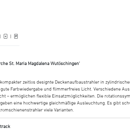
]
|
rche St. Maria Magdalena Wutöschingen'
d kompakter zeitlos designte Deckenaufbaustrahler in zylindrische
e, gute Farbwiedergabe und flimmerfreies Licht. Verschiedene Au
cht – ermöglichen flexible Einsatzmöglichkeiten. Die rotationssy
ergeben eine hochwertige gleichmäßige Ausleuchtung. Es gibt sc
tromschienenstrahler viele Varianten.
 track