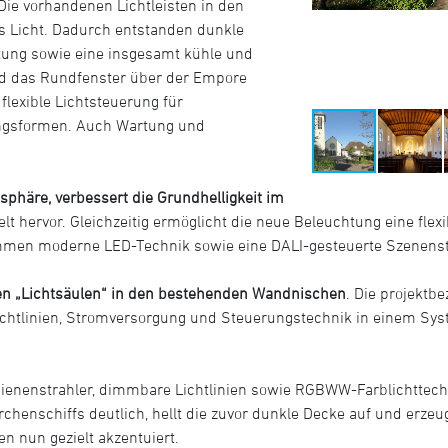
e vorhandenen Lichtleisten in den
s Licht. Dadurch entstanden dunkle
tung sowie eine insgesamt kühle und
nd das Rundfenster über der Empore
lexible Lichtsteuerung für
ungsformen. Auch Wartung und
häre, verbessert die Grundhelligkeit im
elt hervor. Gleichzeitig ermöglicht die neue Beleuchtung eine flex
mmen moderne LED-Technik sowie eine DALI-gesteuerte Szenens
len „Lichtsäulen“ in den bestehenden Wandnischen
. Die projektb
 Lichtlinien, Stromversorgung und Steuerungstechnik in einem Sy
ienenstrahler, dimmbare Lichtlinien sowie RGBWW-Farblichttechn
irchenschiffs deutlich, hellt die zuvor dunkle Decke auf und er
en nun gezielt akzentuiert.