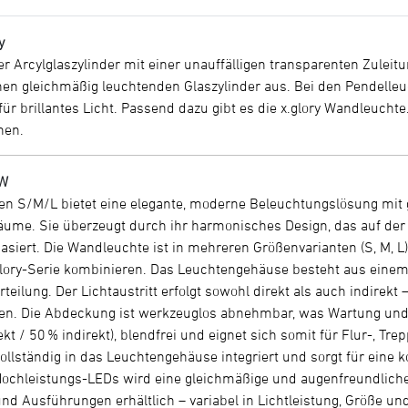
y
er Arcylglaszylinder mit einer unauffälligen transparenten Zuleit
nen gleichmäßig leuchtenden Glaszylinder aus. Bei den Pendelleuc
für brillantes Licht. Passend dazu gibt es die x.glory Wandleuch
hen.
 W
en S/M/L bietet eine elegante, moderne Beleuchtungslösung mit g
äume. Sie überzeugt durch ihr harmonisches Design, das auf der 
asiert. Die Wandleuchte ist in mehreren Größenvarianten (S, M, L) 
lory-Serie kombinieren. Das Leuchtengehäuse besteht aus einem 
eilung. Der Lichtaustritt erfolgt sowohl direkt als auch indirekt 
. Die Abdeckung ist werkzeuglos abnehmbar, was Wartung und Rei
kt / 50 % indirekt), blendfrei und eignet sich somit für Flur-, Tr
 vollständig in das Leuchtengehäuse integriert und sorgt für eine
Hochleistungs-LEDs wird eine gleichmäßige und augenfreundliche A
 Ausführungen erhältlich – variabel in Lichtleistung, Größe und