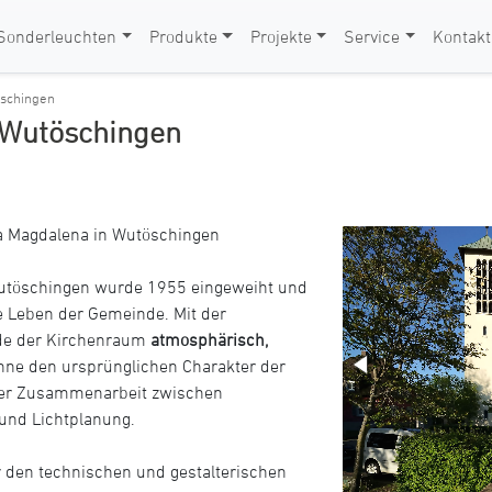
Sonderleuchten
Produkte
Projekte
Service
Kontakt
öschingen
 Wutöschingen
a Magdalena in Wutöschingen
 Wutöschingen wurde 1955 eingeweiht und
he Leben der Gemeinde. Mit der
de der Kirchenraum
atmosphärisch,
ne den ursprünglichen Charakter der
nger Zusammenarbeit zwischen
 und Lichtplanung.
 den technischen und gestalterischen