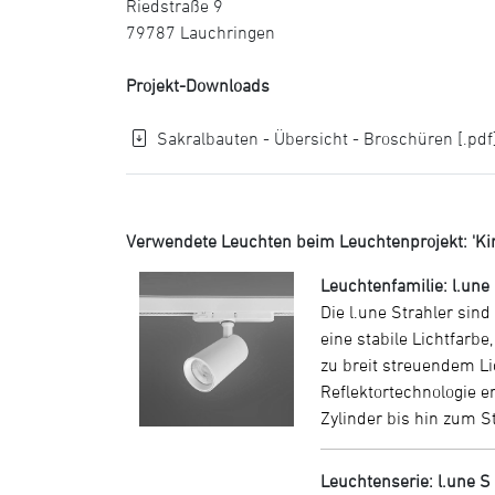
Riedstraße 9
79787 Lauchringen
Projekt-Downloads
Sakralbauten - Übersicht - Broschüren [.pdf
Verwendete Leuchten beim Leuchtenprojekt: 'Ki
Leuchtenfamilie: l.une
Die l.une Strahler sin
eine stabile Lichtfarb
zu breit streuendem Li
Reflektortechnologie 
Zylinder bis hin zum S
Leuchtenserie: l.une S