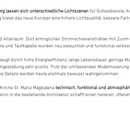
 lassen sich unterschiedliche Lichtszenen
für Gottesdienste, K
g bietet das neue Konzept eine höhere Lichtqualität, bessere F
 Altarraum. Dort ermöglichen Stromschienenstrahler mit Zoom-O
re und Taufkapelle wurden neu beleuchtet und funktional verbess
zeugt durch hohe Energieeffizienz, lange Lebensdauer, geringe Wa
estaltung sehr positiv. Trotz der umfassenden Modernisierung b
ische Details werden heute erstmals bewusst wahrgenommen.
Kirche St. Maria Magdalena
technisch, funktional und atmosphär
ation in die bestehende Architektur schafft einen helleren, off