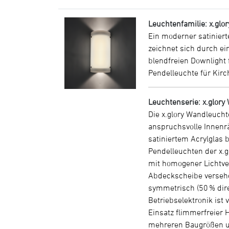
Leuchtenfamilie: x.glor
Ein moderner satiniert
zeichnet sich durch ei
blendfreien Downlight 
Pendelleuchte für Kirc
Leuchtenserie: x.glory
Die x.glory Wandleucht
anspruchsvolle Innenr
satiniertem Acrylglas b
Pendelleuchten der x.g
mit homogener Lichtvert
Abdeckscheibe versehen
symmetrisch (50 % dire
Betriebselektronik ist
Einsatz flimmerfreier 
mehreren Baugrößen und