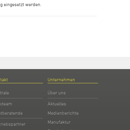
g eingesetzt werden.
takt
Unternehmen
trale
Über uns
oteam
Aktuelles
htberatende
Medienberichte
Manufaktur
triebspartner