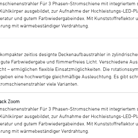
romschienenstrahler Für 3 Phasen-Stromschiene mit integriertem 
ühlkörper ausgebildet, zur Aufnahme der Hochleistungs-LED-P
peratur und gutem Farbwiedergabeindex. Mit Kunststoffreflektor 
ührung mit wärmebeständiger Verdrahtung.
d kompakter zeitlos designte Deckenaufbaustrahler in zylindrische
e, gute Farbwiedergabe und flimmerfreies Licht. Verschiedene Au
cht – ermöglichen flexible Einsatzmöglichkeiten. Die rotationssy
ergeben eine hochwertige gleichmäßige Ausleuchtung. Es gibt sc
tromschienenstrahler viele Varianten.
rack Zoom
romschienenstrahler Für 3 Phasen-Stromschiene mit integriertem 
ühlkörper ausgebildet, zur Aufnahme der Hochleistungs-LED-P
peratur und gutem Farbwiedergabeindex. Mit Kunststoffreflektor 
ührung mit wärmebeständiger Verdrahtung.