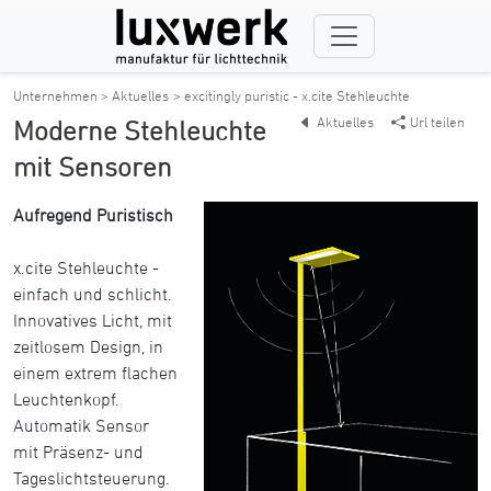
Unternehmen > Aktuelles
> excitingly puristic - x.cite Stehleuchte
Aktuelles
Url teilen
Moderne Stehleuchte
mit Sensoren
Aufregend Puristisch
x.cite Stehleuchte -
einfach und schlicht.
Innovatives Licht, mit
zeitlosem Design, in
einem extrem flachen
Leuchtenkopf.
Automatik Sensor
mit Präsenz- und
Tageslichtsteuerung.