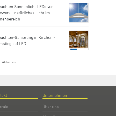
euchten Sonnenlicht-LEDs von
uxwerk - natürliches Licht im
nnenbereich
euchten-Sanierung in Kirchen -
mstieg auf LED
Aktuelles
takt
Unternehmen
trale
Über uns