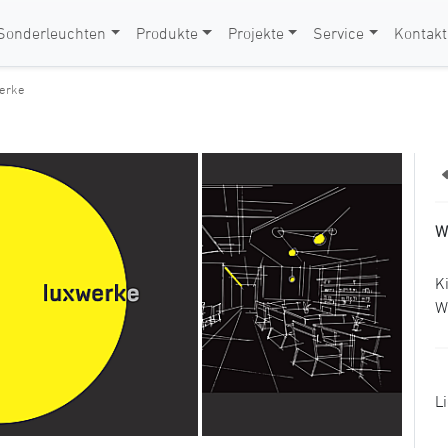
Sonderleuchten
Produkte
Projekte
Service
Kontakt
werke
W
K
W
L