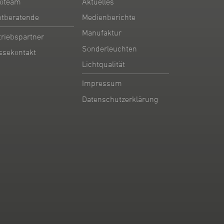
oteam
Aktuelles
htberatende
Medienberichte
Manufaktur
triebspartner
Sonderleuchten
ssekontakt
Lichtqualität
Impressum
Datenschutzerklärung