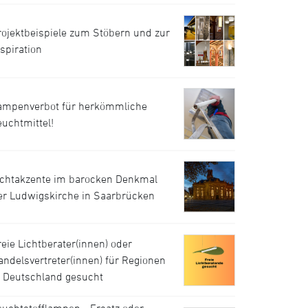
rojektbeispiele zum Stöbern und zur
nspiration
ampenverbot für herkömmliche
euchtmittel!
ichtakzente im barocken Denkmal
er Ludwigskirche in Saarbrücken
reie Lichtberater(innen) oder
andelsvertreter(innen) für Regionen
n Deutschland gesucht