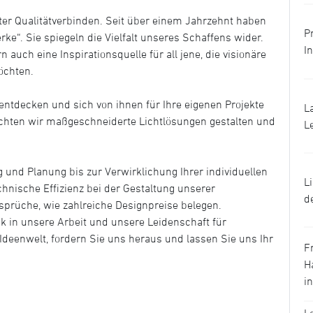
ter Qualitätverbinden. Seit über einem Jahrzehnt haben
P
erke“. Sie spiegeln die Vielfalt unseres Schaffens wider.
I
n auch eine Inspirationsquelle für all jene, die visionäre
öchten.
 entdecken und sich von ihnen für Ihre eigenen Projekte
L
chten wir maßgeschneiderte Lichtlösungen gestalten und
L
g und Planung bis zur Verwirklichung Ihrer individuellen
L
chnische Effizienz bei der Gestaltung unserer
d
sprüche, wie zahlreiche Designpreise belegen.
ck in unsere Arbeit und unsere Leidenschaft für
 Ideenwelt, fordern Sie uns heraus und lassen Sie uns Ihr
F
H
i