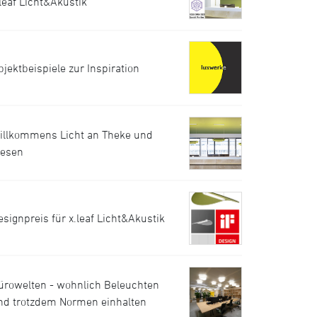
.leaf Licht&Akustik
bjektbeispiele zur Inspiration
illkommens Licht an Theke und
resen
esignpreis für x.leaf Licht&Akustik
ürowelten - wohnlich Beleuchten
nd trotzdem Normen einhalten