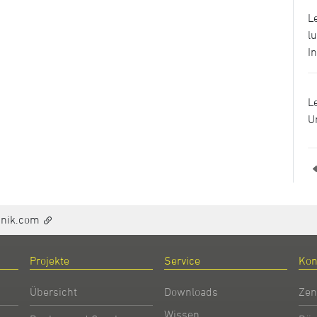
L
l
I
L
U
hnik.com
Projekte
Service
Kon
Übersicht
Downloads
Zen
Wissen