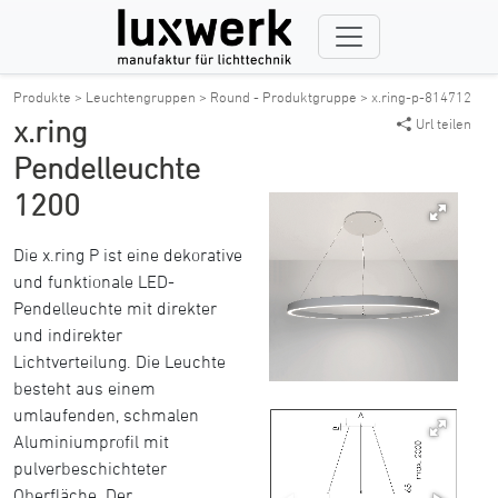
Produkte >
Leuchtengruppen >
Round - Produktgruppe >
x.ring-p-814712
x.ring
Url teilen
Pendelleuchte
1200
Die x.ring P ist eine dekorative
und funktionale LED-
Pendelleuchte mit direkter
und indirekter
Lichtverteilung. Die Leuchte
besteht aus einem
umlaufenden, schmalen
Aluminiumprofil mit
pulverbeschichteter
Oberfläche. Der