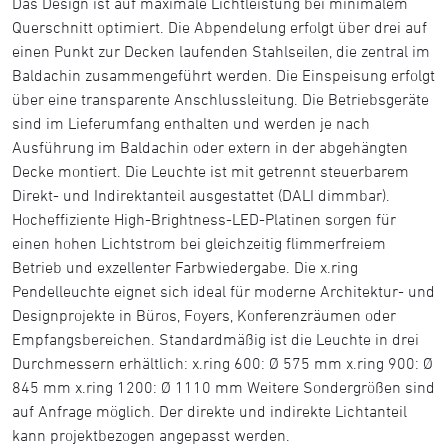
Das Design ist auf maximale Lichtleistung bei minimalem
Querschnitt optimiert. Die Abpendelung erfolgt über drei auf
einen Punkt zur Decken laufenden Stahlseilen, die zentral im
Baldachin zusammengeführt werden. Die Einspeisung erfolgt
über eine transparente Anschlussleitung. Die Betriebsgeräte
sind im Lieferumfang enthalten und werden je nach
Ausführung im Baldachin oder extern in der abgehängten
Decke montiert. Die Leuchte ist mit getrennt steuerbarem
Direkt- und Indirektanteil ausgestattet (DALI dimmbar).
Hocheffiziente High-Brightness-LED-Platinen sorgen für
einen hohen Lichtstrom bei gleichzeitig flimmerfreiem
Betrieb und exzellenter Farbwiedergabe. Die x.ring
Pendelleuchte eignet sich ideal für moderne Architektur- und
Designprojekte in Büros, Foyers, Konferenzräumen oder
Empfangsbereichen. Standardmäßig ist die Leuchte in drei
Durchmessern erhältlich: x.ring 600: Ø 575 mm x.ring 900: Ø
845 mm x.ring 1200: Ø 1110 mm Weitere Sondergrößen sind
auf Anfrage möglich. Der direkte und indirekte Lichtanteil
kann projektbezogen angepasst werden.