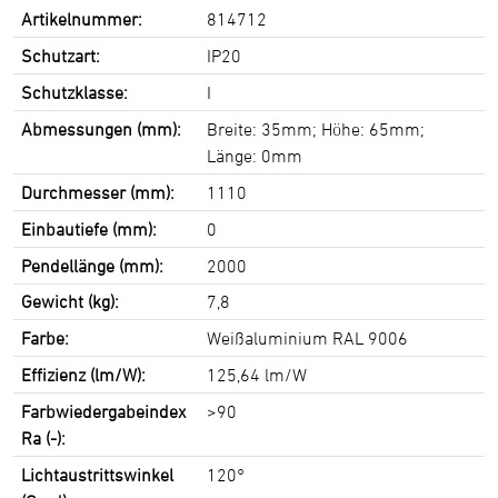
Artikelnummer:
814712
Schutzart:
IP20
Schutzklasse:
I
Abmessungen (mm):
Breite: 35mm; Höhe: 65mm;
Länge: 0mm
Durchmesser (mm):
1110
Einbautiefe (mm):
0
Pendellänge (mm):
2000
Gewicht (kg):
7,8
Farbe:
Weißaluminium RAL 9006
Effizienz (lm/W):
125,64 lm/W
Farbwiedergabeindex
>90
Ra (-):
Lichtaustrittswinkel
120°