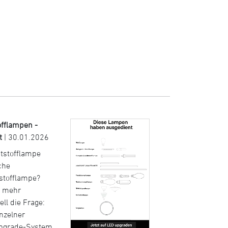
offlampen -
t
| 30.01.2026
htstofflampe
che
tstofflampe?
t mehr
ell die Frage:
nzelner
pgrade-System