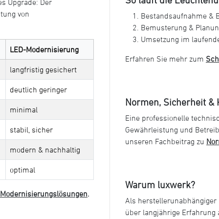
es Upgrade: Der
itung von
Bestandsaufnahme & 
Bemusterung & Planun
Umsetzung im laufende
LED-Modernisierung
Erfahren Sie mehr zum
Schr
langfristig gesichert
deutlich geringer
Normen, Sicherheit & 
minimal
Eine professionelle technis
Gewährleistung und Betreib
stabil, sicher
unseren Fachbeitrag zu
Nor
modern & nachhaltig
optimal
Warum luxwerk?
r Modernisierungslösungen
.
Als herstellerunabhängiger 
über langjährige Erfahrung