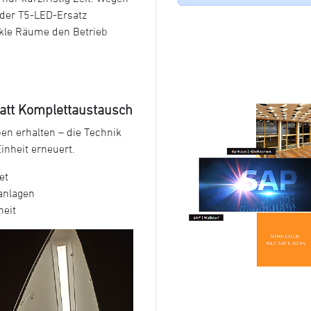
oder T5-LED-Ersatz
nkle Räume den Betrieb
att Komplettaustausch
ben erhalten – die Technik
inheit erneuert.
et
uanlagen
heit