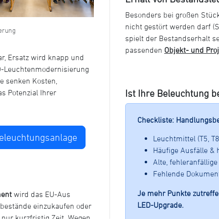
Besonders bei großen Stück
nicht gestört werden darf (
erung
spielt der Bestandserhalt s
passenden
Objekt- und Pro
r, Ersatz wird knapp und
ED-Leuchtenmodernisierung
ie senken Kosten,
Ist Ihre Beleuchtung b
 Potenzial Ihrer
Checkliste: Handlungsb
Beleuchtungsanlage
Leuchtmittel (T5, T
Häufige Ausfälle &
Alte, fehleranfälli
Fehlende Dokument
Je mehr Punkte zutreffe
ent
wird das EU-Aus
LED-Upgrade.
tbestände einzukaufen oder
 nur kurzfristig Zeit. Wegen