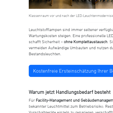
Klassenraum vor und nach der LED-Leuchtenmodernisi
Leuchtstofflampen sind immer seltener verfügba
Wartungskosten steigen. Eine professionelle L
schafft Sicherheit –
ohne Komplettaustausch
. S
vermeiden Aufwändige Umbauten und nutzen das
Bestandsleuchten.
Kostenfreie Ersteinschätzung Ihrer 
Warum jetzt Handlungsbedarf besteht
Für
Facility-Management und Gebäudemanagem
bekannter Leuchtmittel zum Betriebsrisiko. Res
Vorschaltgeräte einzeln zu reparieren, verschafft