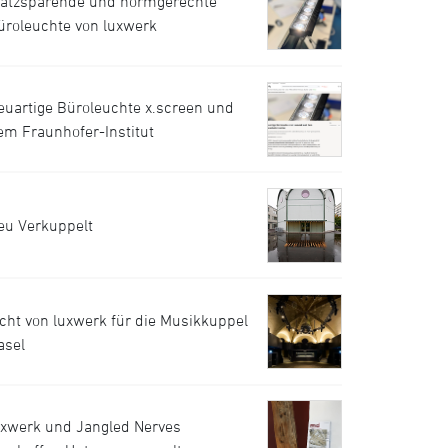
latzsparende und normgerechte
üroleuchte von luxwerk
euartige Büroleuchte x.screen und
em Fraunhofer-Institut
eu Verkuppelt
icht von luxwerk für die Musikkuppel
asel
uxwerk und Jangled Nerves