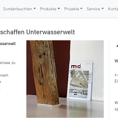
Sonderleuchten
Produkte
Projekte
Service
Konta
rschaffen Unterwasserwelt
sserwelt
W
ensee zu
x
einem
E
e
.
W
s