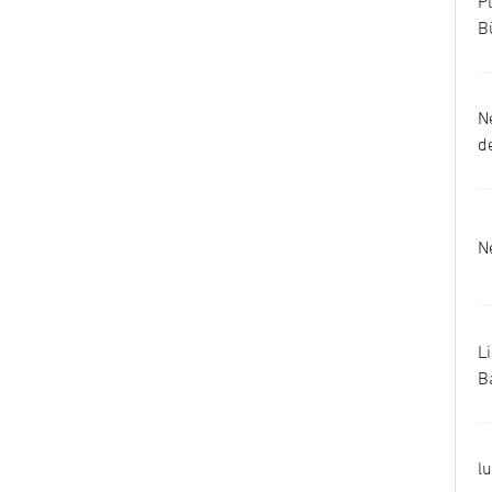
P
B
N
d
N
L
B
l