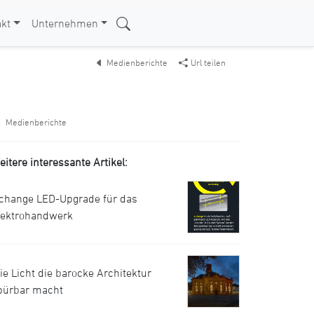
kt
Unternehmen
Medienberichte
Url teilen
Medienberichte
eitere interessante Artikel:
.change LED-Upgrade für das
lektrohandwerk
ie Licht die barocke Architektur
pürbar macht