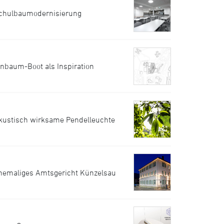
chulbaumodernisierung
inbaum-Boot als Inspiration
kustisch wirksame Pendelleuchte
hemaliges Amtsgericht Künzelsau