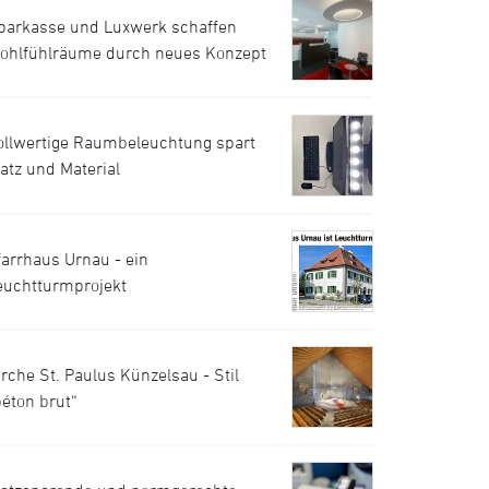
parkasse und Luxwerk schaffen
ohlfühlräume durch neues Konzept
ollwertige Raumbeleuchtung spart
latz und Material
farrhaus Urnau - ein
euchtturmprojekt
irche St. Paulus Künzelsau - Stil
béton brut“