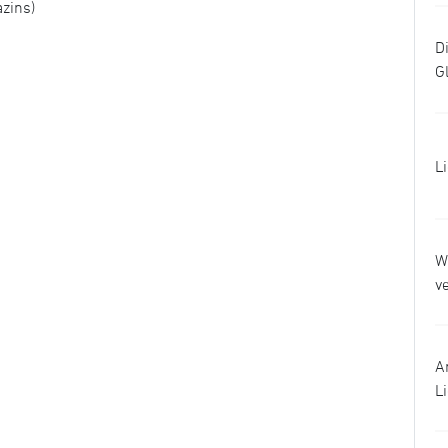
zins)
D
G
L
W
v
A
L