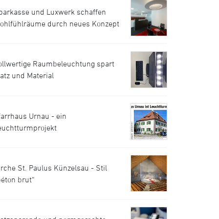
parkasse und Luxwerk schaffen
ohlfühlräume durch neues Konzept
ollwertige Raumbeleuchtung spart
latz und Material
farrhaus Urnau - ein
euchtturmprojekt
irche St. Paulus Künzelsau - Stil
béton brut“