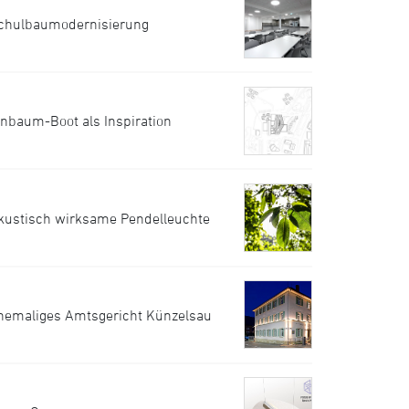
chulbaumodernisierung
inbaum-Boot als Inspiration
kustisch wirksame Pendelleuchte
hemaliges Amtsgericht Künzelsau