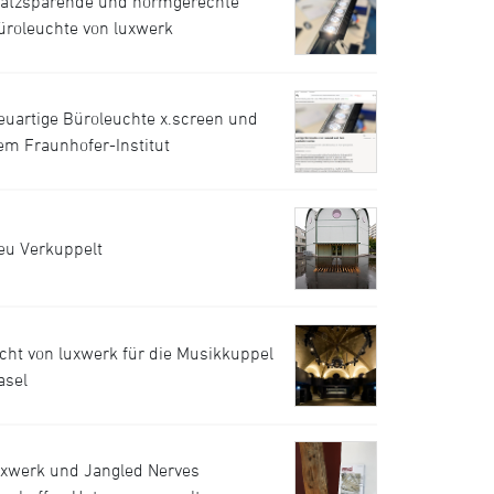
latzsparende und normgerechte
üroleuchte von luxwerk
euartige Büroleuchte x.screen und
em Fraunhofer-Institut
eu Verkuppelt
icht von luxwerk für die Musikkuppel
asel
uxwerk und Jangled Nerves