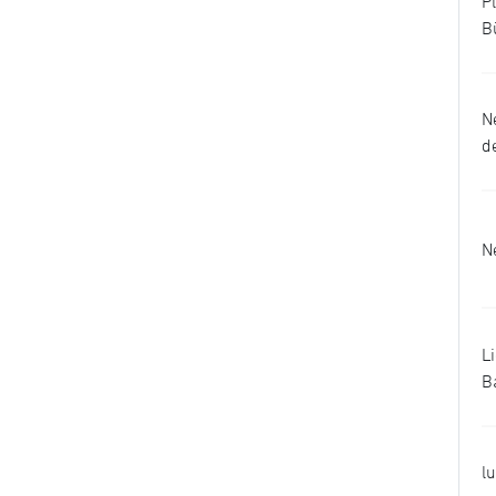
P
B
N
d
N
L
B
l