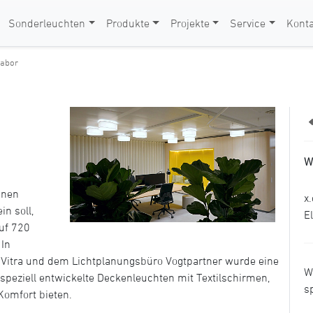
Sonderleuchten
Produkte
Projekte
Service
Konta
labor
W
inen
x
in soll,
E
uf 720
In
Vitra und dem Lichtplanungsbüro Vogtpartner wurde eine
W
e speziell entwickelte Deckenleuchten mit Textilschirmen,
s
Komfort bieten.