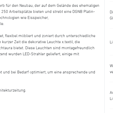
rb für den Neubau, der auf dem Gelände des ehemaligen
250 Arbeitsplätze bieten und strebt eine DGNB Platin-
D
echnologien wie Eisspeicher,
G
le.
t, flexibel möbliert und zoniert durch unterschiedliche
urzer Zeit die dekorative Leuchte x.textil, die
L
htaura bietet. Diese Leuchten sind montagefreundlich
zend wurden LED-Strahler geliefert, einige mit
W
v
et und bei Bedarf optimiert, um eine ansprechende und
hitekturzeitung.
A
L