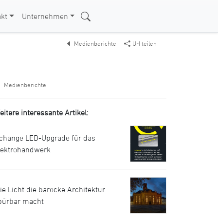
kt
Unternehmen
Medienberichte
Url teilen
Medienberichte
eitere interessante Artikel:
.change LED-Upgrade für das
lektrohandwerk
ie Licht die barocke Architektur
pürbar macht