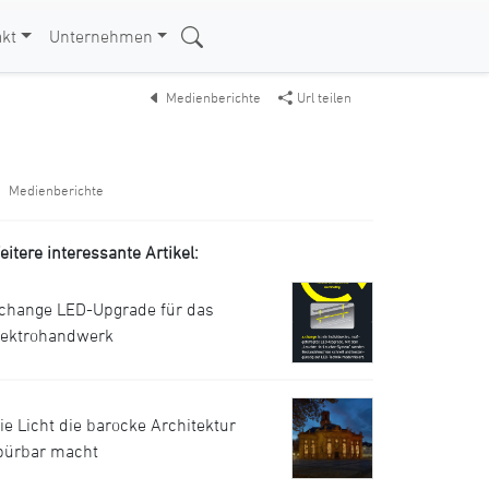
kt
Unternehmen
Medienberichte
Url teilen
Medienberichte
eitere interessante Artikel:
.change LED-Upgrade für das
lektrohandwerk
ie Licht die barocke Architektur
pürbar macht