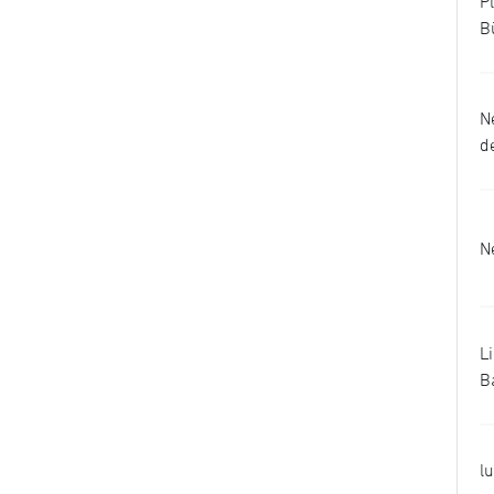
P
B
N
d
N
L
B
l