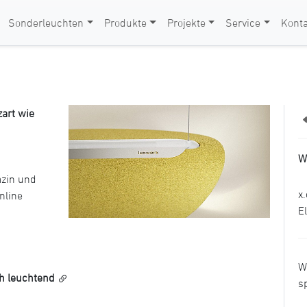
Sonderleuchten
Produkte
Projekte
Service
Konta
zart wie
W
azin und
x
nline
E
W
ch leuchtend
s