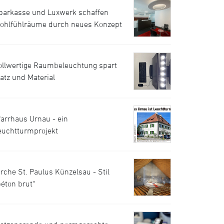
parkasse und Luxwerk schaffen
ohlfühlräume durch neues Konzept
ollwertige Raumbeleuchtung spart
latz und Material
farrhaus Urnau - ein
euchtturmprojekt
irche St. Paulus Künzelsau - Stil
béton brut“