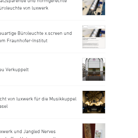
latzsparende und normgerechte
üroleuchte von luxwerk
euartige Büroleuchte x.screen und
em Fraunhofer-Institut
eu Verkuppelt
icht von luxwerk für die Musikkuppel
asel
uxwerk und Jangled Nerves