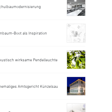
chulbaumodernisierung
inbaum-Boot als Inspiration
kustisch wirksame Pendelleuchte
hemaliges Amtsgericht Künzelsau