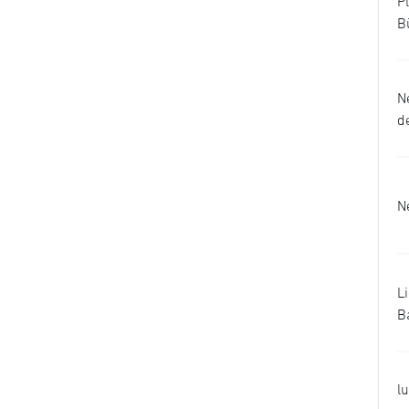
P
B
N
d
N
L
B
l