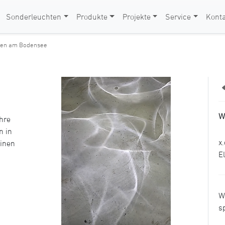
Sonderleuchten
Produkte
Projekte
Service
Konta
ngen am Bodensee
W
hre
n in
x
einen
E
W
s