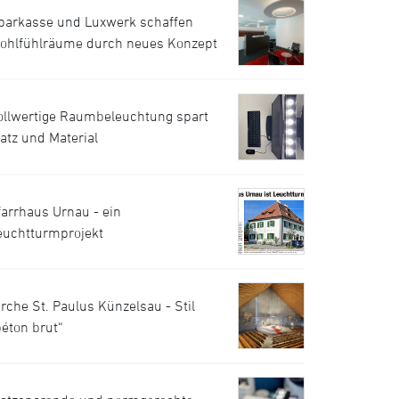
parkasse und Luxwerk schaffen
ohlfühlräume durch neues Konzept
ollwertige Raumbeleuchtung spart
latz und Material
farrhaus Urnau - ein
euchtturmprojekt
irche St. Paulus Künzelsau - Stil
béton brut“