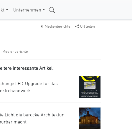
kt
Unternehmen
Medienberichte
Url teilen
Medienberichte
eitere interessante Artikel:
.change LED-Upgrade für das
lektrohandwerk
ie Licht die barocke Architektur
pürbar macht