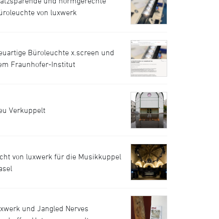
latzsparende und normgerechte
üroleuchte von luxwerk
euartige Büroleuchte x.screen und
em Fraunhofer-Institut
eu Verkuppelt
icht von luxwerk für die Musikkuppel
asel
uxwerk und Jangled Nerves