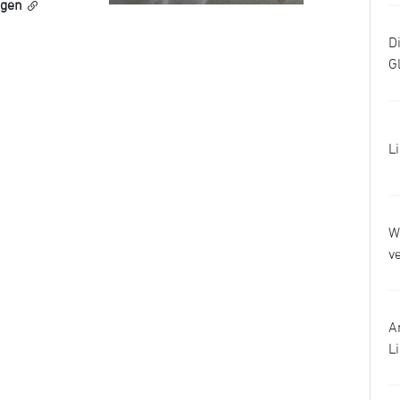
ngen
D
G
L
W
v
A
L