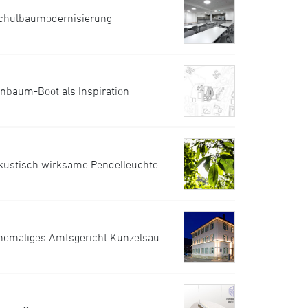
chulbaumodernisierung
inbaum-Boot als Inspiration
kustisch wirksame Pendelleuchte
hemaliges Amtsgericht Künzelsau